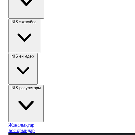
NIS экожүйесі
NIS өнімдері
NIS ресурстары
Жаңалықтар
Бос орындар