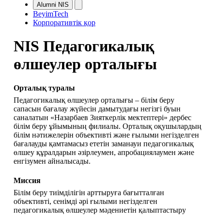
Alumni NIS
BeyimTech
Корпоративтік қор
NIS Педагогикалық
өлшеулер орталығы
Орталық туралы
Педагогикалық өлшеулер орталығы – білім беру 
сапасын бағалау жүйесін дамытудағы негізгі буын 
саналатын «Назарбаев Зияткерлік мектептері» дербес 
білім беру ұйымының филиалы. Орталық оқушылардың 
білім нәтижелерін объективті және ғылыми негізделген 
бағалауды қамтамасыз ететін заманауи педагогикалық 
өлшеу құралдарын әзірлеумен, апробациялаумен және 
енгізумен айналысады.
Миссия
Білім беру тиімділігін арттыруға бағытталған 
объективті, сенімді әрі ғылыми негізделген 
педагогикалық өлшеулер мәдениетін қалыптастыру 