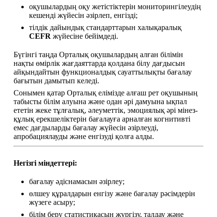
оқушылардың оқу жетістіктерін мониторингілеудің 
кешенді жүйесін әзірлеп, енгізді;
тілдік дайындық стандарттарын халықаралық 
CEFR
 жүйесіне бейімдеді.
Бүгінгі таңда Орталық оқушылардың алған білімін 
нақты өмірлік жағдаяттарда қолдана білу дағдысын 
айқындайтын функционалдық сауаттылықты бағалау 
бағытын дамытып келеді.
Сонымен қатар Орталық елімізде алғаш рет оқушының 
табысты білім алуына және одан әрі дамуына ықпал 
ететін жеке тұлғалық, әлеуметтік, эмоциялық әрі мінез-
құлық ерекшеліктерін бағалауға арналған когнитивті 
емес дағдыларды бағалау жүйесін әзірлеуді, 
апробациялауды және енгізуді қолға алды.
Негізгі міндеттері:
бағалау әдіснамасын әзірлеу;
өлшеу құралдарын енгізу және бағалау рәсімдерін 
жүзеге асыру;
білім беру статистикасын жүргізу, талдау және 