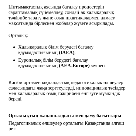
Ынтымақтастық аясында бағалау процестерін 
сараптамалық сүйемелдеу, сондай-ақ халықаралық 
тәжірибе тарату және озық практикалармен алмасу 
мақсатында бірлескен жобалар жүзеге асырылады.
Орталық:
Халықаралық білім берудегі бағалау 
қауымдастығының 
(IAEA)
;
Еуропалық білім берудегі бағалау 
қауымдастығының 
(AEA-Europe)
 мүшесі.
Кәсіби ортамен ықпалдастық педагогикалық өлшеулер 
саласындағы жаңа зерттеулерді, инновациялық тәсілдер 
мен халықаралық озық тәжірибені енгізуге мүмкіндік 
береді.
Орталықтың жаңашылдығы мен даму бағыттары
Педагогикалық өлшеулер орталығы Қазақстанда алғаш 
рет: