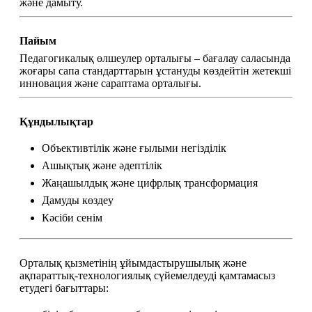
және дамыту.
Пайым
Педагогикалық өлшеулер орталығы – бағалау саласында 
жоғары сапа стандарттарын ұстануды көздейтін жетекші 
инновация және сараптама орталығы.
Құндылықтар
Объективтілік және ғылыми негізділік
Ашықтық және әдептілік
Жаңашылдық және цифрлық трансформация
Дамуды көздеу
Кәсіби сенім
Орталық қызметінің ұйымдастырушылық және 
ақпараттық-технологиялық сүйемелдеуді қамтамасыз 
етудегі бағыттары: