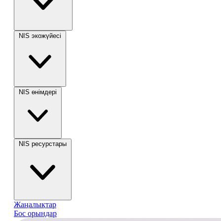
NIS экожүйесі
NIS өнімдері
NIS ресурстары
Жаңалықтар
Бос орындар