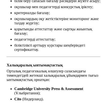
білім беру сапасын бағалау рәсімдерін жүзеге асыру;
оқушылар мен педагогтерді конкурстық іріктеу;
критериалды бағалау;
оқушылардың оқу жетістіктеріне мониторинг және 
талдау жүргізу;
қорытынды аттестаттау және сыртқы жиынтық 
бағалау;
педагогтерді аттестаттау;
біліктілікті арттыру курстары шеңберіндегі 
сертификаттау.
Халықаралық ынтымақтастық
Орталық педагогикалық өлшеулер саласындағы 
төмендегідей жетекші халықаралық ұйымдармен тығыз 
ынтымақтастық орнатқан:
Cambridge University Press & Assessment
(Ұлыбритания);
Cito
 (Нидерланд).