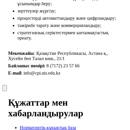
ұсынымдар беру;
зерттеулер жүргізу;
процестерді автоматтандыру және цифрландыру;
тәжірибе тарату және коммерцияландыру;
стратегиялық серіктестермен ынтымақтастық 
орнату.
Мекенжайы
: Қазақстан Республикасы, Астана қ., 
Хусейн бен Талал көш., 21/1
Байланыс нөмірі:
 8 (7172) 23 57 66
E-mail
: info@cpi.nis.edu.kz
Құжаттар мен
хабарландырулар
Нормативтік-құқықтық база