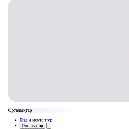
Орталықтар
Біздің мектептер
Орталықтар