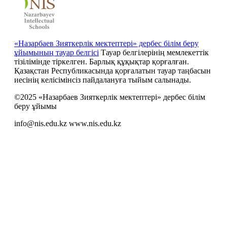
«Назарбаев Зияткерлік мектептері» дербес білім беру
ұйымының тауар белгісі
Тауар белгілерінің мемлекеттік
тізілімінде тіркелген. Барлық құқықтар қорғалған.
Қазақстан Республикасында қорғалатын тауар таңбасын
иесiнiң келiсiмiнсiз пайдалануға тыйым салынады.
©2025 «Назарбаев Зияткерлік мектептері» дербес білім
беру ұйымы
info@nis.edu.kz
www.nis.edu.kz