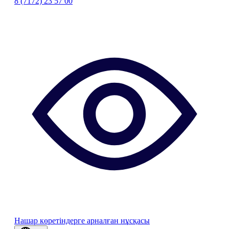
8 (7172) 23 57 00
Нашар көретіндерге арналған нұсқасы