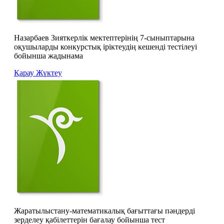
Назарбаев Зияткерлік мектептерінің 7-сыныптарына
оқушыларды конкурстық іріктеудің кешенді тестілеуі
бойынша жадынама
Қарау
Жүктеу
Жаратылыстану-математикалық бағыттағы пәндерді
зерделеу қабілеттерін бағалау бойынша тест