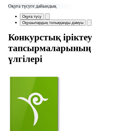
Оқуға түсуге дайындық
Оқуға түсу
Оқушылардың толыққанды дамуы
Конкурстық іріктеу
тапсырмаларының
үлгілері