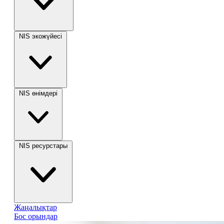
NIS экожүйесі
NIS өнімдері
NIS ресурстары
Жаңалықтар
Бос орындар