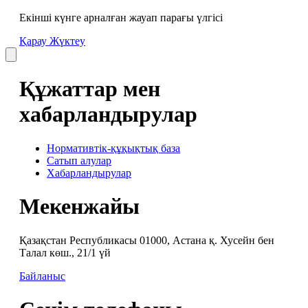
Екінші күнге арналған жауап парағы үлгісі
Қарау
Жүктеу
Құжаттар мен
хабарландырулар
Нормативтік-құқықтық база
Сатып алулар
Хабарландырулар
Мекенжайы
Қазақстан Республикасы 01000, Астана қ. Хусейн бен
Талал көш., 21/1 үй
Байланыс