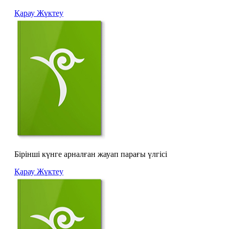
Қарау
Жүктеу
Бірінші күнге арналған жауап парағы үлгісі
Қарау
Жүктеу