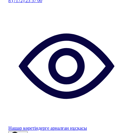
8 (7172) 23 57 00
Нашар көретіндерге арналған нұсқасы