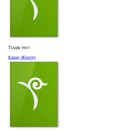
Тілдік тест
Қарау
Жүктеу