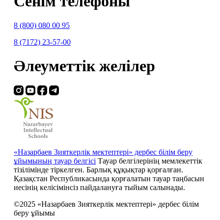
Сенім телефоны
8 (800) 080 00 95
8 (7172) 23-57-00
Әлеуметтік желілер
«Назарбаев Зияткерлік мектептері» дербес білім беру
ұйымының тауар белгісі
Тауар белгілерінің мемлекеттік
тізілімінде тіркелген. Барлық құқықтар қорғалған.
Қазақстан Республикасында қорғалатын тауар таңбасын
иесiнiң келiсiмiнсiз пайдалануға тыйым салынады.
©2025 «Назарбаев Зияткерлік мектептері» дербес білім
беру ұйымы