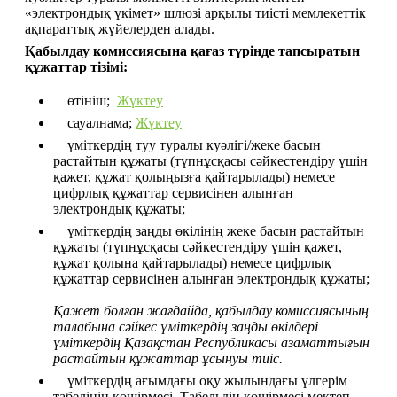
«электрондық үкімет» шлюзі арқылы тиісті мемлекеттік 
ақпараттық жүйелерден алады.
Қабылдау комиссиясына қағаз түрінде тапсыратын 
құжаттар тізімі:
    өтініш;  
Жүктеу
    сауалнама; 
Жүктеу
    үміткердің туу туралы куәлігі/жеке басын 
растайтын құжаты (түпнұсқасы сәйкестендіру үшін 
қажет, құжат қолыңызға қайтарылады) немесе 
цифрлық құжаттар сервисінен алынған 
электрондық құжаты;
    үміткердің заңды өкілінің жеке басын растайтын 
құжаты (түпнұсқасы сәйкестендіру үшін қажет, 
құжат қолына қайтарылады) немесе цифрлық 
құжаттар сервисінен алынған электрондық құжаты;
Қажет болған жағдайда, қабылдау комиссиясының 
талабына сәйкес үміткердің заңды өкілдері 
үміткердің Қазақстан Республикасы азаматтығын 
растайтын құжаттар ұсынуы тиіс.
    үміткердің ағымдағы оқу жылындағы үлгерім 
табелінің көшірмесі. Табельдің көшірмесі мектеп 