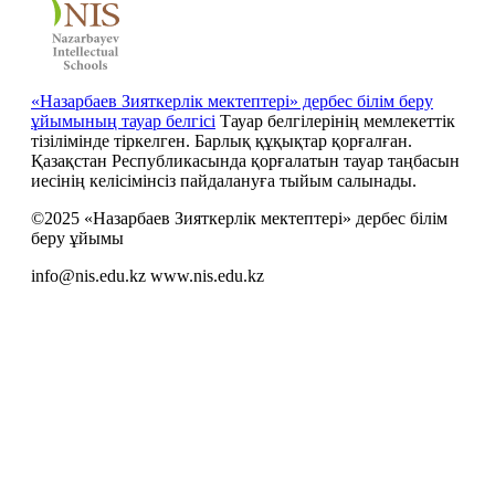
«Назарбаев Зияткерлік мектептері» дербес білім беру
ұйымының тауар белгісі
Тауар белгілерінің мемлекеттік
тізілімінде тіркелген. Барлық құқықтар қорғалған.
Қазақстан Республикасында қорғалатын тауар таңбасын
иесiнiң келiсiмiнсiз пайдалануға тыйым салынады.
©2025 «Назарбаев Зияткерлік мектептері» дербес білім
беру ұйымы
info@nis.edu.kz
www.nis.edu.kz