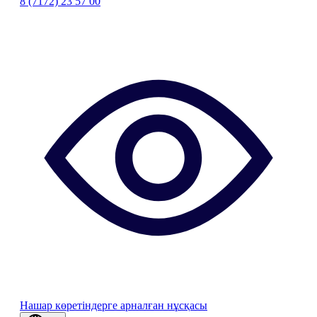
8 (7172) 23 57 00
Нашар көретіндерге арналған нұсқасы