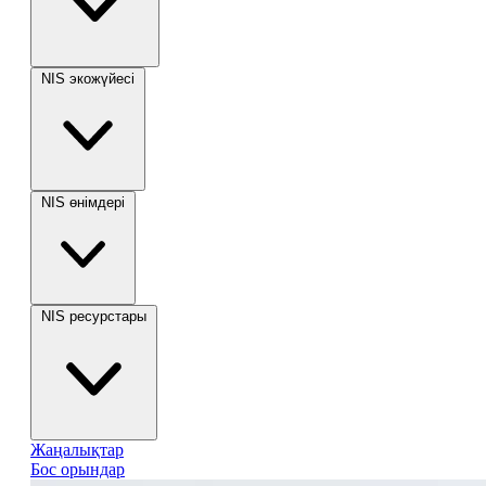
NIS экожүйесі
NIS өнімдері
NIS ресурстары
Жаңалықтар
Бос орындар