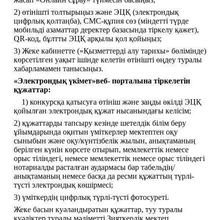
2) өтінішті толтырыңыз және ЭЦҚ (электрондық 
цифрлық қолтаңба), СМС-құпия сөз (міндетті түрде 
мобильді азаматтар деректер базасында тіркелу қажет), 
QR-код, бұлтты ЭЦҚ арқылы қол қойыңыз;
3) Жеке кабинетте («Қызметтерді алу тарихы» бөлімінде) 
көрсетілген уақыт ішінде келетін өтінішті өңдеу туралы 
хабарламамен танысыңыз.
«Электрондық үкімет»веб- порталына тіркелетін 
құжаттар:
    1) конкурсқа қатысуға өтініш және заңды өкілді ЭЦҚ 
қойылған электрондық құжат нысанындағы келісім;
2) құжаттарды тапсыру кезінде шетелдік білім беру 
ұйымдарында оқитын үміткерлер мектептен оқу 
сыныбын және оқу/күнтізбелік жылын, анықтаманың 
берілген күнін көрсете отырып, мемлекеттік немесе 
орыс тіліндегі, немесе мемлекеттік немесе орыс тіліндегі 
нотариалды расталған аудармасы бар табельдің/
анықтаманың немесе басқа да ресми құжаттың түрлі-
түсті электрондық көшірмесі;
3) үміткердің цифрлық түрлі-түсті фотосуреті.
Жеке басын куәландыратын құжаттар, туу туралы 
куәліктер туралы мәліметті Зияткерлік мектеп 