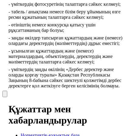
- үміткердің фотосуретінің талаптарға сәйкес келмеуі;
- табель / анықтама немесе білім беру ұйымының өзге 
ресми құжатының талаптарға сәйкес келмеуі;
- өтініштің немесе конкурсқа қатысу үшін 
рұқсаттаманың бар болуы;
- заңды өкілдер тапсырған құжаттардың және (немесе) 
олардағы деректердің (мәліметтердің) дұрыс еместігі;
- ұсынылған құжаттардың және (немесе) 
материалдардың, объектілердің, деректердің және 
мәліметтердің талаптарға сәйкес келмеуі;
- үміткердің заңды өкілінің «Дербес деректер және 
оларды қорғау туралы» Қазақстан Республикасы 
Заңының 8-бабына сәйкес шектеулі қолжетімді дербес 
деректерге қол жеткізуге берген келісімінің болмауы.
Құжаттар мен
хабарландырулар
Нормативтік-құқықтық база