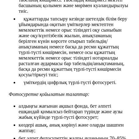
басшының қолымен және мөрімен куәландырылуы 
тиіс.
    құжаттарды тапсыру кезінде шетелдік білім беру 
ұйымдарында оқитын үміткерлер мектептен 
мемлекеттік немесе орыс тіліндегі оқу сыныбын 
және оқу/күнтізбелік жылын, анықтаманың 
берілген күнін көрсете отырып табельдің/
анықтаманың немесе басқа да ресми құжаттың 
түрлі-түсті көшірмесін, немесе осы құжаттың 
мемлекеттік немесе орыс тіліндегі нотариалды 
расталған аудармасы бар табельдің/анықтаманың, 
басқа да ресми құжаттың түрлі-түсті көшірмесін 
қосуы/тіркеуі тиіс;
    үміткердің цифрлық түрлі-түсті фотосуреті.
Фотосуретке қойылатын талаптар:
алдыңғы жағынан ақшыл фонда, бет әлпеті 
ешқандай қимылсыз бейтарап түрінде және аузы 
жабық күйінде түрлі-түсті фотосурет;
көздері ашық, анық көрінуі және оларды шашпен 
жаппау;
бет әлпет фотосуреттің жалпы ауданының 70–85% 