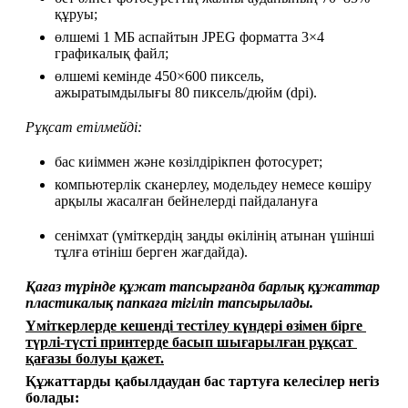
құруы;
өлшемі 1 МБ аспайтын JPEG форматта 3×4 
графикалық файл;
өлшемі кемінде 450×600 пиксель, 
ажыратымдылығы 80 пиксель/дюйм (dpi).
Рұқсат етілмейді:
бас киіммен және көзілдірікпен фотосурет;
компьютерлік сканерлеу, модельдеу немесе көшіру 
арқылы жасалған бейнелерді пайдалануға
сенімхат (үміткердің заңды өкілінің атынан үшінші 
тұлға өтініш берген жағдайда).
Қағаз түрінде құжат тапсырғанда барлық құжаттар 
пластикалық папкаға тігіліп тапсырылады.
Үміткерлерде кешенді тестілеу күндері өзімен бірге 
түрлі-түсті принтерде басып шығарылған рұқсат 
қағазы болуы қажет.
Құжаттарды қабылдаудан бас тартуға келесілер негіз 
болады: