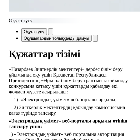
Оқуға түсу
Оқуға түсу
Оқушылардың толыққанды дамуы
Құжаттар тізімі
«Назарбаев Зияткерлік мектептері» дербес білім беру 
ұйымында оқу үшін Қазақстан Республикасы 
Президентінің «Өркен» білім беру грантын тағайындау 
конкурсына қатысу үшін құжаттарды қабылдау екі 
жолмен жүзеге асырылады:
    1)  «Электрондық үкімет» веб-порталы арқылы;
    2) Зияткерлік мектептердің қабылдау комиссиясына 
қағаз түрінде тапсыру.
«Электрондық үкімет» веб-порталы арқылы өтініш 
тапсыру үшін:
1) «Электрондық үкімет» веб-порталына авторизация 
жасап «Онлайн сұрау» түймесін басыңыз;