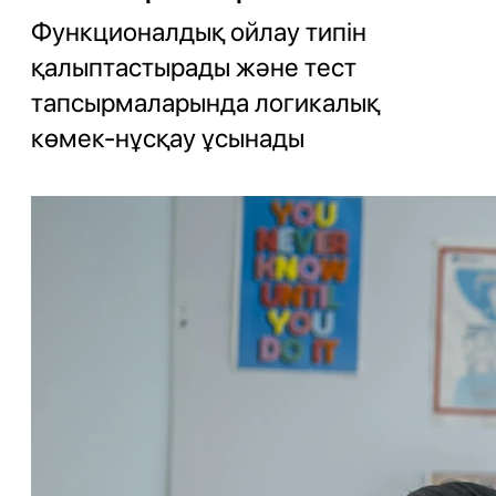
Функционалдық ойлау типін
қалыптастырады және тест
тапсырмаларында логикалық
көмек-нұсқау ұсынады