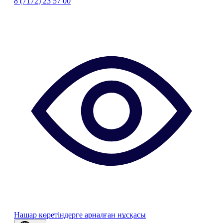
8 (7172) 23 57 00
Нашар көретіндерге арналған нұсқасы