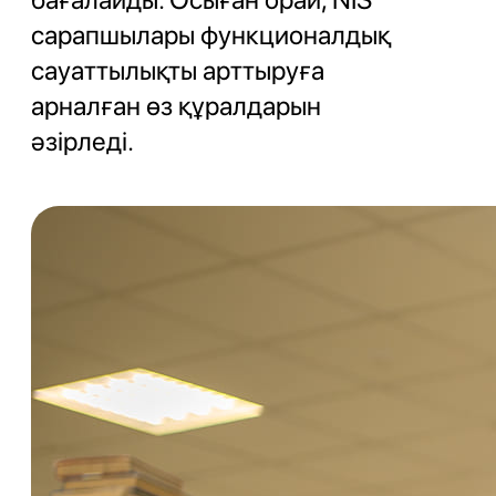
сарапшылары функционалдық
сауаттылықты арттыруға
арналған өз құралдарын
әзірледі.