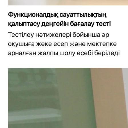
Функционалдық сауаттылықтың
қалыптасу деңгейін бағалау тесті
Тестілеу нәтижелері бойынша әр
оқушыға жеке есеп және мектепке
арналған жалпы шолу есебі беріледі