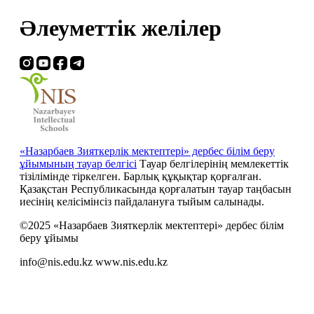
Әлеуметтік желілер
«Назарбаев Зияткерлік мектептері» дербес білім беру
ұйымының тауар белгісі
Тауар белгілерінің мемлекеттік
тізілімінде тіркелген. Барлық құқықтар қорғалған.
Қазақстан Республикасында қорғалатын тауар таңбасын
иесiнiң келiсiмiнсiз пайдалануға тыйым салынады.
©2025 «Назарбаев Зияткерлік мектептері» дербес білім
беру ұйымы
info@nis.edu.kz
www.nis.edu.kz