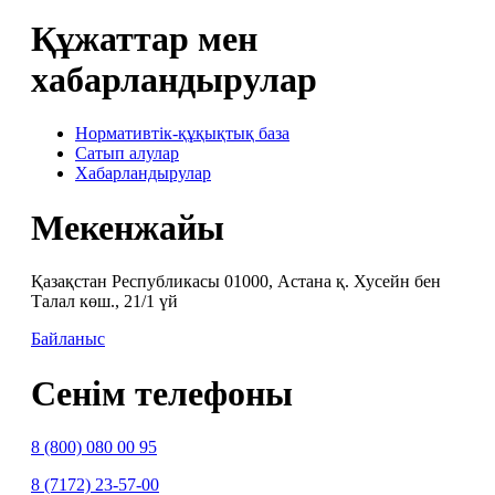
Құжаттар мен
хабарландырулар
Нормативтік-құқықтық база
Сатып алулар
Хабарландырулар
Мекенжайы
Қазақстан Республикасы 01000, Астана қ. Хусейн бен
Талал көш., 21/1 үй
Байланыс
Сенім телефоны
8 (800) 080 00 95
8 (7172) 23-57-00