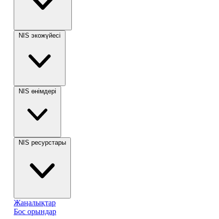
NIS экожүйесі
NIS өнімдері
NIS ресурстары
Жаңалықтар
Бос орындар