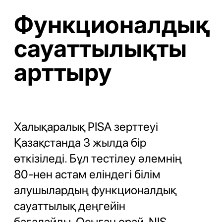
Функционалдық
сауаттылықты
арттыру
Халықаралық PISA зерттеуі
Қазақстанда 3 жылда бір
өткізіледі. Бұл тестілеу әлемнің
80-нен астам еліндегі білім
алушылардың функционалдық
сауаттылық деңгейін
бағалайды. Осыған орай, NIS