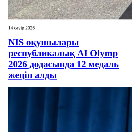
14 сәуір 2026
NIS оқушылары
республикалық AI Olymp
2026 додасында 12 медаль
жеңіп алды