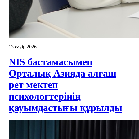
13 сәуір 2026
NIS бастамасымен
Орталық Азияда алғаш
рет мектеп
психологтерінің
қауымдастығы құрылды