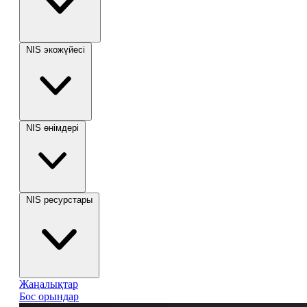
NIS экожүйесі
NIS өнімдері
NIS ресурстары
Жаңалықтар
Бос орындар