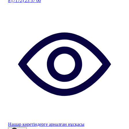
8 (7172) 23 57 00
Нашар көретіндерге арналған нұсқасы