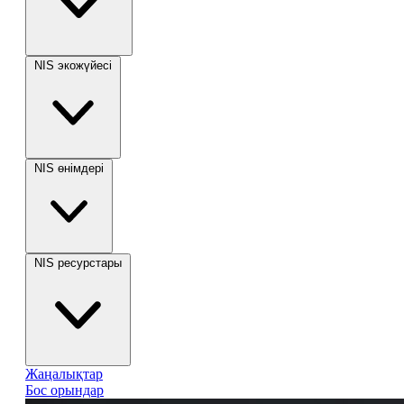
NIS экожүйесі
NIS өнімдері
NIS ресурстары
Жаңалықтар
Бос орындар