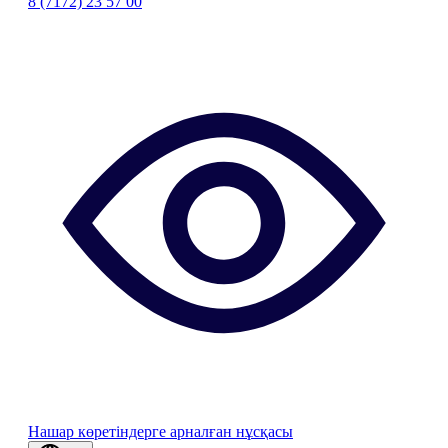
8 (7172) 23 57 00
Нашар көретіндерге арналған нұсқасы