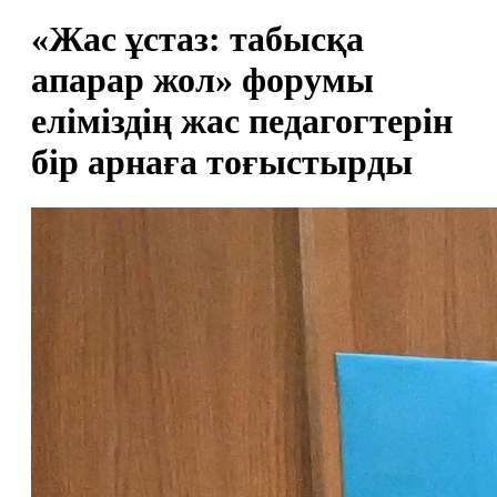
«Жас ұстаз: табысқа
апарар жол» форумы
еліміздің жас педагогтерін
бір арнаға тоғыстырды