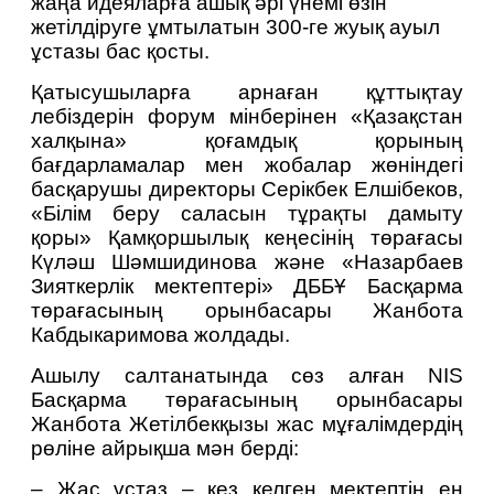
жаңа идеяларға ашық әрі үнемі өзін 
жетілдіруге ұмтылатын 300-ге жуық ауыл 
ұстазы бас қосты.
Қатысушыларға арнаған құттықтау 
лебіздерін форум мінберінен «Қазақстан 
халқына» қоғамдық қорының 
бағдарламалар мен жобалар жөніндегі 
басқарушы директоры Серікбек Елшібеков, 
«Білім беру саласын тұрақты дамыту 
қоры» Қамқоршылық кеңесінің төрағасы 
Күләш Шәмшидинова және «Назарбаев 
Зияткерлік мектептері» ДББҰ Басқарма 
төрағасының орынбасары Жанбота 
Кабдыкаримова жолдады.
Ашылу салтанатында сөз алған NIS 
Басқарма төрағасының орынбасары 
Жанбота Жетілбекқызы жас мұғалімдердің 
рөліне айрықша мән берді:
– Жас ұстаз – кез келген мектептің ең 