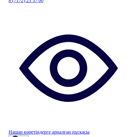
8 (7172) 23 57 00
Нашар көретіндерге арналған нұсқасы