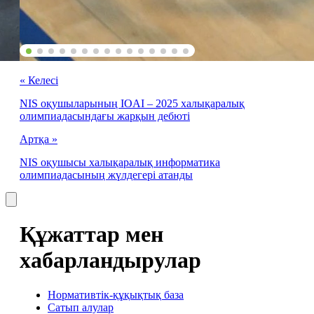
« Келесі
NIS оқушыларының IOAI – 2025 халықаралық
олимпиадасындағы жарқын дебюті
Артқа »
NIS оқушысы халықаралық информатика
олимпиадасының жүлдегері атанды
Құжаттар мен
хабарландырулар
Нормативтік-құқықтық база
Сатып алулар