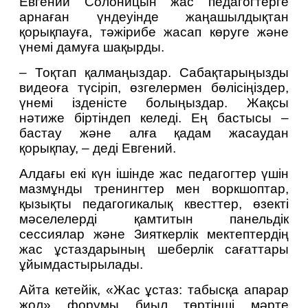
Евгений Солоницын жас педагогтерге 
арнаған үндеуінде жаңашылдықтан 
қорықпауға, тәжірибе жасап көруге және 
үнемі дамуға шақырды.
– Тоқтап қалмаңыздар. Сабақтарыңызды 
видеоға түсіріп, өзгелермен бөлісіңіздер, 
үнемі ізденісте болыңыздар. Жақсы 
нәтиже біртіндеп келеді. Ең бастысы – 
бастау және алға қадам жасаудан 
қорықпау, – деді Евгений.
Алдағы екі күн ішінде жас педагогтер үшін 
мазмұнды тренингтер мен воркшоптар, 
қызықты педагогикалық квесттер, өзекті 
мәселелерді қамтитын панельдік 
сессиялар және Зияткерлік мектептердің 
жас ұстаздарының шеберлік сағаттары 
ұйымдастырылады.
Айта кетейік, «Жас ұстаз: табысқа апарар 
жол» форумы биыл төртінші мәрте 