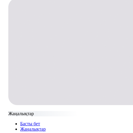
Жаңалықтар
Басты бет
Жаңалықтар