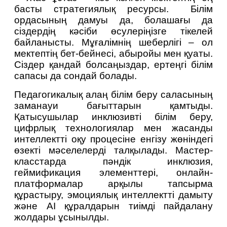
басты стратегиялық ресурсы.
Білім 
ордасының дамуы да, болашағы да 
сіздердің кәсіби өсулеріңізге тікелей 
байланысты. Мұғалімнің шеберлігі – ол 
мектептің бет-бейнесі, абыройы мен қуаты. 
Сіздер қандай болсаңыздар, ертеңгі білім 
сапасы да сондай болады.
Педагогикалық алаң білім беру саласының 
заманауи бағыттарын қамтыды. 
Қатысушылар инклюзивті білім беру, 
цифрлық технологиялар мен жасанды 
интеллектті оқу процесіне енгізу жөніндегі 
өзекті мәселелерді талқылады. Мастер-
класстарда пәндік инклюзия, 
геймификация элементтері, онлайн-
платформалар арқылы тапсырма 
құрастыру, эмоциялық интеллектті дамыту 
және AI құралдарын тиімді пайдалану 
жолдары ұсынылды.