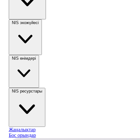
NIS экожүйесі
NIS өнімдері
NIS ресурстары
Жаңалықтар
Бос орындар