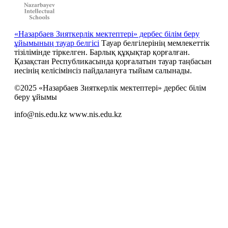
«Назарбаев Зияткерлік мектептері» дербес білім беру
ұйымының тауар белгісі
Тауар белгілерінің мемлекеттік
тізілімінде тіркелген. Барлық құқықтар қорғалған.
Қазақстан Республикасында қорғалатын тауар таңбасын
иесiнiң келiсiмiнсiз пайдалануға тыйым салынады.
©2025 «Назарбаев Зияткерлік мектептері» дербес білім
беру ұйымы
info@nis.edu.kz
www.nis.edu.kz