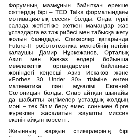
Форумның мазмұнын байытқан ерекше 
сәттердің бірі – TED Talks форматындағы 
мотивациялық сессия болды. Онда түрлі 
салада жетістікке жеткен мамандар жас 
ұстаздарға өз тәжірибесі мен табысқа жету 
жолын баяндады. Спикерлер қатарында 
Future-IT робототехника мектебінің негізін 
қалаушы Дамир Нұркежанов, Орталық 
Азия мен Кавказ елдері бойынша 
мемлекеттік органдармен байланыс 
жөніндегі кеңесші Азиз Искаков және 
«Forbes 30 Under 30» тізіміне енген 
математика пәні мұғалімі Евгений 
Солоницын болды. Олар айтқан шынайы 
да шабытты әңгімелер ұстаздық жолдың 
мәні – тек білім беру емес, сонымен бірге 
жүрекпен жасалатын жауапты миссия 
екенін айқын көрсетті.
Жиынның жарқын спикерлерінің бірі 