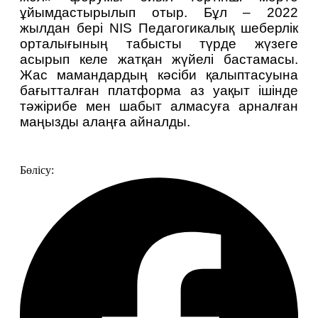
ұйымдастырылып отыр. Бұл – 2022 
жылдан бері NIS Педагогикалық шеберлік 
орталығының табысты түрде жүзеге 
асырып келе жатқан жүйелі бастамасы. 
Жас мамандардың кәсіби қалыптасуына 
бағытталған платформа аз уақыт ішінде 
тәжірибе мен шабыт алмасуға арналған 
маңызды алаңға айналды.
Бөлісу: