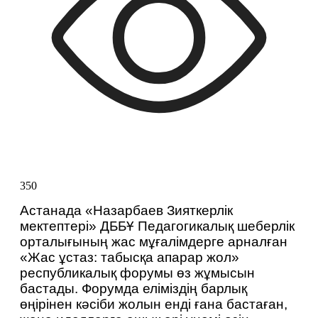
350
Астанада «Назарбаев Зияткерлік 
мектептері» ДББҰ Педагогикалық шеберлік 
орталығының жас мұғалімдерге арналған 
«Жас ұстаз: табысқа апарар жол» 
республикалық форумы өз жұмысын 
бастады. Форумда еліміздің барлық 
өңірінен кәсіби жолын енді ғана бастаған, 