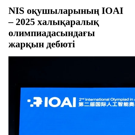
NIS оқушыларының IOAI
– 2025 халықаралық
олимпиадасындағы
жарқын дебюті