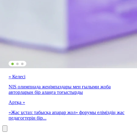
« Келесі
NIS олимпиада жеңімпаздары мен ғылыми жоба
авторларын бір алаңға тоғыстырды
Артқа »
«Жас ұстаз: табысқа апарар жол» форумы еліміздің жас
педагогтерін бір...