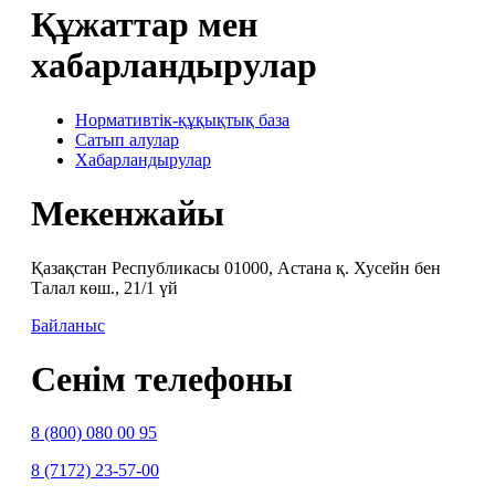
Құжаттар мен
хабарландырулар
Нормативтік-құқықтық база
Сатып алулар
Хабарландырулар
Мекенжайы
Қазақстан Республикасы 01000, Астана қ. Хусейн бен
Талал көш., 21/1 үй
Байланыс
Сенім телефоны
8 (800) 080 00 95
8 (7172) 23-57-00