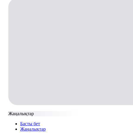
Жаңалықтар
Басты бет
Жаңалықтар