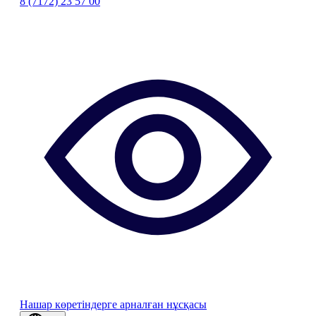
8 (7172) 23 57 00
Нашар көретіндерге арналған нұсқасы