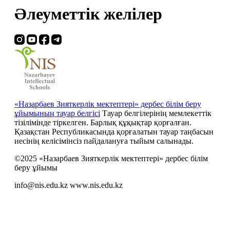
Әлеуметтік желілер
«Назарбаев Зияткерлік мектептері» дербес білім беру
ұйымының тауар белгісі
Тауар белгілерінің мемлекеттік
тізілімінде тіркелген. Барлық құқықтар қорғалған.
Қазақстан Республикасында қорғалатын тауар таңбасын
иесiнiң келiсiмiнсiз пайдалануға тыйым салынады.
©2025 «Назарбаев Зияткерлік мектептері» дербес білім
беру ұйымы
info@nis.edu.kz
www.nis.edu.kz