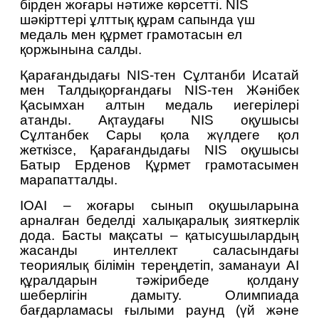
бірден жоғары нәтиже көрсетті. NIS 
шәкірттері ұлттық құрам сапында үш 
медаль мен құрмет грамотасын ел 
қоржынына салды.
Қарағандыдағы NIS-тен Сұлтанби Исатай 
мен Талдықорғандағы NIS-тен Жәнібек 
Қасымхан алтын медаль иегерілері 
атанды. Ақтаудағы NIS оқушысы 
Сұлтанбек Сары қола жүлдеге қол 
жеткізсе, Қарағандыдағы NIS оқушысы 
Батыр Ерденов Құрмет грамотасымен 
марапатталды.
IOAI – жоғары сынып оқушыларына 
арналған беделді халықаралық зияткерлік 
дода. Басты мақсаты – қатысушылардың 
жасанды интеллект саласындағы 
теориялық білімін тереңдетіп, заманауи AI 
құралдарын тәжірибеде қолдану 
шеберлігін дамыту. Олимпиада 
бағдарламасы ғылыми раунд (үй және 