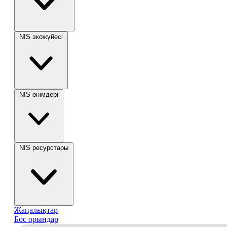
NIS экожүйесі
NIS өнімдері
NIS ресурстары
Жаңалықтар
Бос орындар