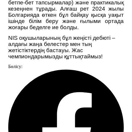
бетпе-бет тапсырмалар) және практикалық 
кезеңнен тұрады. Алғаш рет 2024 жылы 
Болгарияда өткен бұл байқау қысқа уақыт 
ішінде білім беру және ғылыми ортада 
жоғары беделге ие болды.
NIS оқушыларының бұл жеңісті дебюті – 
алдағы жаңа белестер мен тың 
жетістіктердің бастауы. Жас 
чемпиондарымызды құттықтаймыз!
Бөлісу: