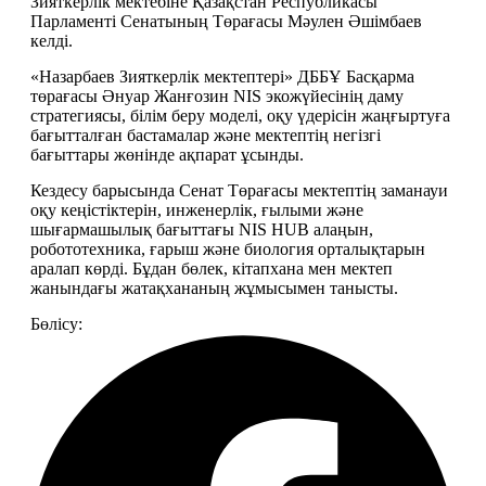
Зияткерлік мектебіне Қазақстан Республикасы 
Парламенті Сенатының Төрағасы Мәулен Әшімбаев 
келді.
«Назарбаев Зияткерлік мектептері» ДББҰ Басқарма 
төрағасы Әнуар Жанғозин NIS экожүйесінің даму 
стратегиясы, білім беру моделі, оқу үдерісін жаңғыртуға 
бағытталған бастамалар және мектептің негізгі 
бағыттары жөнінде ақпарат ұсынды.
Кездесу барысында Сенат Төрағасы мектептің заманауи 
оқу кеңістіктерін, инженерлік, ғылыми және 
шығармашылық бағыттағы NIS HUB алаңын, 
робототехника, ғарыш және биология орталықтарын 
аралап көрді. Бұдан бөлек, кітапхана мен мектеп 
жанындағы жатақхананың жұмысымен танысты.
Бөлісу: