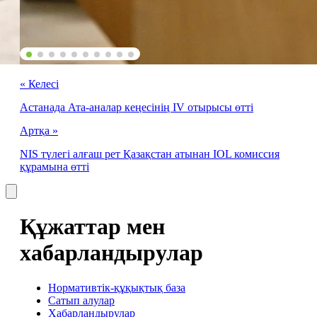
« Келесі
Астанада Ата-аналар кеңесінің IV отырысы өтті
Артқа »
NIS түлегі алғаш рет Қазақстан атынан IOL комиссия
құрамына өтті
Құжаттар мен
хабарландырулар
Нормативтік-құқықтық база
Сатып алулар
Хабарландырулар