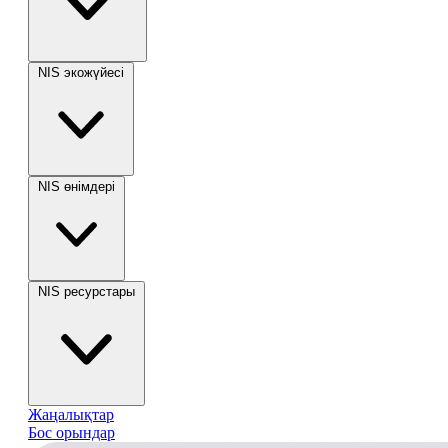
NIS экожүйесі
NIS өнімдері
NIS ресурстары
Жаңалықтар
Бос орындар