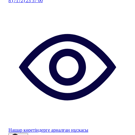
8 (7172) 23 57 00
Нашар көретіндерге арналған нұсқасы