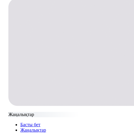
Жаңалықтар
Басты бет
Жаңалықтар