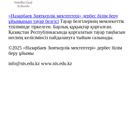
«Назарбаев Зияткерлік мектептері» дербес білім беру
ұйымының тауар белгісі
Тауар белгілерінің мемлекеттік
тізілімінде тіркелген. Барлық құқықтар қорғалған.
Қазақстан Республикасында қорғалатын тауар таңбасын
иесiнiң келiсiмiнсiз пайдалануға тыйым салынады.
©2025 «Назарбаев Зияткерлік мектептері» дербес білім
беру ұйымы
info@nis.edu.kz
www.nis.edu.kz