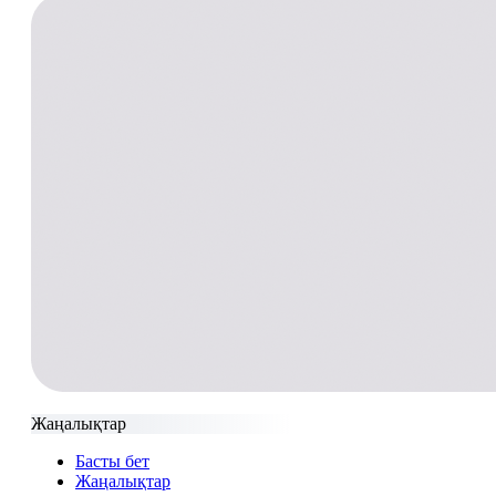
Жаңалықтар
Басты бет
Жаңалықтар