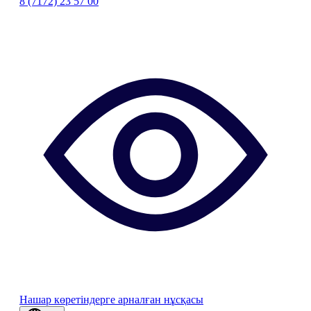
8 (7172) 23 57 00
Нашар көретіндерге арналған нұсқасы