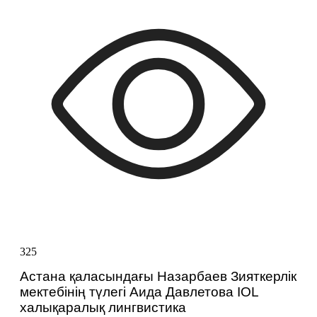
325
Астана қаласындағы Назарбаев Зияткерлік 
мектебінің түлегі Аида Давлетова IOL 
халықаралық лингвистика 