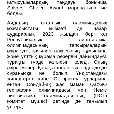
қатысушылардың таңдауы бойынша 
Solvers’ Choice Award марапатына ие 
болды.
Аиданың отанлық олимпиадалық 
қозғалыстағы қызметі де назар 
аударарлық. 2023 жылдан бері ол 
Республикалық лингвистика 
олимпиадасының тапсырмаларын 
әзірлеуге, қазылар алқасының жұмысына 
және ұлттық құрама резервін дайындауға 
тұрақты түрде қатысып келеді. Оның 
әзірлемелері Қазақстаннан тыс елдерде де 
сұранысқа ие болып, Үндістандағы 
жинақтарға және IOL іріктеу турларына 
енген. Сондай-ақ жас маман QazGO 
география олимпиадасы мен Неміс 
лингвистика олимпиадасының (DOL) 
комитет мүшесі ретінде де танылып 
үлгерді.