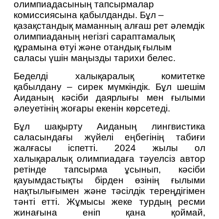
олимпиадасының тапсырмалар 
комиссиясына қабылданды. Бұл – 
қазақстандық маманның алғаш рет әлемдік 
олимпиаданың негізгі сараптамалық 
құрамына өтуі және отандық ғылым 
саласы үшін маңызды тарихи белес.
Беделді халықаралық комитетке 
қабылдану – сирек мүмкіндік. Бұл шешім 
Аиданың кәсіби даярлығы мен ғылыми 
әлеуетінің жоғары екенін көрсетеді.
Бұл шақырту Аиданың лингвистика 
саласындағы жүйелі еңбегінің табиғи 
жалғасы іспетті. 2024 жылы ол 
халықаралық олимпиадаға тәуелсіз автор 
ретінде тапсырма ұсынып, кәсіби 
қауымдастықты бірден өзінің ғылыми 
нақтылығымен және тәсілдік тереңдігімен 
тәнті етті. Жұмысы жеке турдың ресми 
жинағына еніп қана қоймай, 