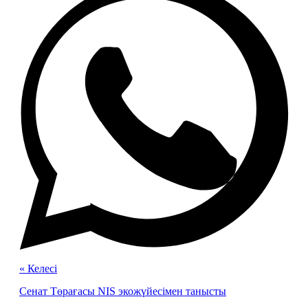
« Келесі
Сенат Төрағасы NIS экожүйесімен танысты