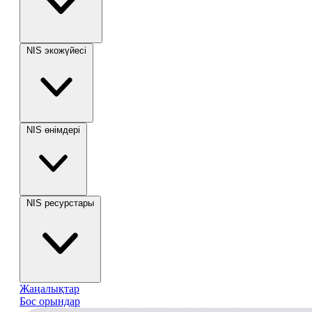
NIS экожүйесі
NIS өнімдері
NIS ресурстары
Жаңалықтар
Бос орындар