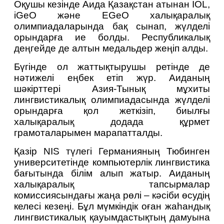
Оқушы кезінде Аида Қазақстан атынан IOL, 
iGeO және EGeO халықаралық 
олимпиадаларында бақ сынап, жүлделі 
орындарға ие болды. Республикалық 
деңгейде де алтын медальдер жеңіп алды.
Бүгінде ол жаттықтырушы ретінде де 
нәтижелі еңбек етіп жүр. Аиданың 
шәкірттері Азия-Тынық мұхиты 
лингвистикалық олимпиадасында жүлделі 
орындарға қол жеткізіп, биылғы 
халықаралық додада құрмет 
грамоталарымен марапатталды.
Қазір NIS түлегі Германияның Тюбинген 
университетінде компьютерлік лингвистика 
бағытында білім алып жатыр. Аиданың 
халықаралық тапсырмалар 
комиссиясындағы жаңа рөлі – кәсіби өсудің 
келесі кезеңі. Бұл мүмкіндік оған жаһандық 
лингвистикалық қауымдастықтың дамуына 