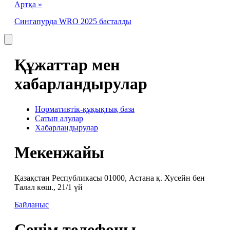
Артқа »
Сингапурда WRO 2025 басталды
Құжаттар мен
хабарландырулар
Нормативтік-құқықтық база
Сатып алулар
Хабарландырулар
Мекенжайы
Қазақстан Республикасы 01000, Астана қ. Хусейн бен
Талал көш., 21/1 үй
Байланыс
Сенім телефоны