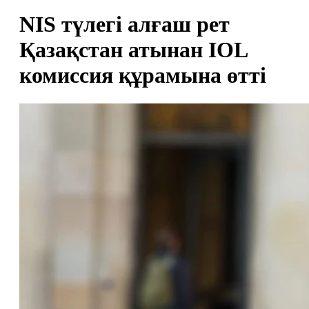
NIS түлегі алғаш рет
Қазақстан атынан IOL
комиссия құрамына өтті