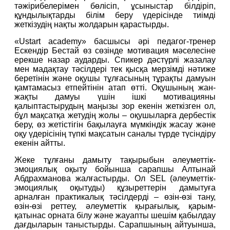
тәжірибелерімен бөлісіп, ұсыныстар білдіріп, 
құндылықтарды білім беру үдерісінде тиімді 
жеткізудің нақты жолдарын қарастырды.
«Ustart academy» басшысы әрі педагог-тренер 
Ескендір Бестай өз сөзінде мотивация мәселесіне 
ерекше назар аударды. Спикер дәстүрлі жазалау 
мен мадақтау тәсілдері тек қысқа мерзімді нәтиже 
беретінін және оқушы тұлғасының тұрақты дамуын 
қамтамасыз етпейтінін атап өтті. Оқушының жан-
жақты дамуы үшін ішкі мотивацияны 
қалыптастырудың маңызы зор екенін жеткізген ол, 
бұл мақсатқа жетудің жолы – оқушыларға дербестік 
беру, өз жетістігін бақылауға мүмкіндік жасау және 
оқу үдерісінің түпкі мақсатын саналы түрде түсіндіру 
екенін айтты.
Жеке тұлғаны дамыту тақырыбын әлеуметтік-
эмоциялық оқыту бойынша сарапшы Алтынай 
Абдрахманова жалғастырды. Ол SEL (әлеуметтік-
эмоциялық оқытуды) құзыреттерін дамытуға 
арналған практикалық тәсілдерді – өзін-өзі тану, 
өзін-өзі реттеу, әлеуметтік қырағылық, қарым-
қатынас орната білу және жауапты шешім қабылдау 
дағдыларын таныстырды. Сарапшының айтуынша, 