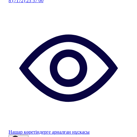
8 (7172) 23 57 00
Нашар көретіндерге арналған нұсқасы