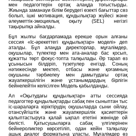
мен педагогтерін ортақ алаңда тоғыстырды. 
Жиында заманауи білім берудегі өзекті бағыттар сөз 
болып, ішкі мотивация, құндылықтар жүйесі және 
әлеуметтік-эмоциялық оқыту (SEL) негізгі 
тақырыпқа айналды.
Бұл жылғы бағдарламада ерекше орын алғаны 
сессия «Іс-әрекеттегі құндылықтар» моделі» деп 
аталды. Бұл алаңда директорлар, мұғалімдер, 
оқушылар, түлектер мен ата-аналар бас қосып, 
құжатты төрт фокус-топта талқылады. Әр тарап өз 
ұсынысын білдіріп, түзетулер енгізді. Соның 
нәтижесінде мектеп, отбасы және қоғамның 
оқушыны тәрбиелеу мен дамытудағы ортақ 
жауапкершілігін және ұстанымдардың бірлігін 
бейнелейтін келісілген Модель қабылданды.
Ал «Оқытудағы құндылықтар» атты сессияда 
педагогтер құндылықтарды сабақ пен сыныптан тыс 
іс-шараларға кіріктірудің оқушыларда сыни ойлау, 
отансүйгіштік және жауапкершілік қасиеттерін 
қалыптастыруға қалай ықпал ететіні жөнінде ой 
бөлісті. Қатысушыларға сабақ үлгілерінен 
бейнероликтер көрсетіліп, одан кейін талқылау 
ашық диалог форматына ұласты. Мұғалімдер өз 