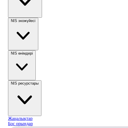
NIS экожүйесі
NIS өнімдері
NIS ресурстары
Жаңалықтар
Бос орындар