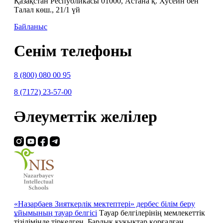
Қазақстан Республикасы 01000, Астана қ. Хусейн бен
Талал көш., 21/1 үй
Байланыс
Сенім телефоны
8 (800) 080 00 95
8 (7172) 23-57-00
Әлеуметтік желілер
«Назарбаев Зияткерлік мектептері» дербес білім беру
ұйымының тауар белгісі
Тауар белгілерінің мемлекеттік
тізілімінде тіркелген. Барлық құқықтар қорғалған.