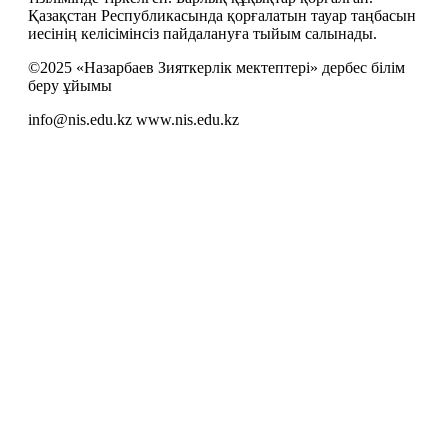
Қазақстан Республикасында қорғалатын тауар таңбасын
иесiнiң келiсiмiнсiз пайдалануға тыйым салынады.
©2025 «Назарбаев Зияткерлік мектептері» дербес білім
беру ұйымы
info@nis.edu.kz
www.nis.edu.kz