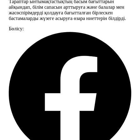
Тараптар ынтымақтастықтың басым бағыттарын 
айқындап, білім сапасын арттыруға және балалар мен 
жасөспірімдерді қолдауға бағытталған бірлескен 
бастамаларды жүзеге асыруға өзара ниеттерін білдірді.
Бөлісу: