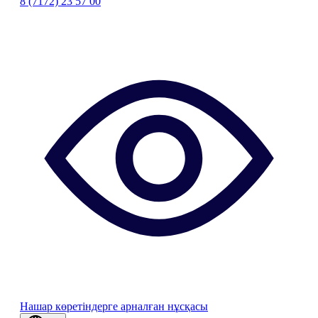
8 (7172) 23 57 00
Нашар көретіндерге арналған нұсқасы