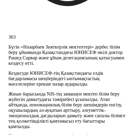
363
Бүгін «Назарбаев Зияткерлік мектептері» дербес білім 
беру ұйымында Қазақстандағы ЮНИСЕФ өкілі доктор 
Рашед Сарвар және ұйым делегациясының қатысуымен 
кездесу өтті.
Кездесуде ЮНИСЕФ-тің Қазақстандағы елдік 
бағдарламасы шеңберіндегі ынтымақтастық 
мәселелеріне ерекше назар аударылды.
Жиын барысында NIS-тің заманауи мектеп білім беру 
жүйесін дамытудағы тәжірибесі ұсынылды. Атап 
айтқанда, инновациялық білім беру шешімдерін енгізу, 
оқушылардың әл-ауқатын арттыру, әлеуметтік-
эмоционалдық дағдыларын дамыту және сапалы білімге 
тең қолжетімділікті қамтамасыз ету бағыттары 
қамтылды.