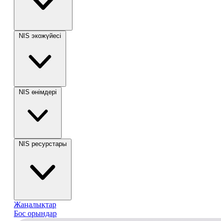
NIS экожүйесі
NIS өнімдері
NIS ресурстары
Жаңалықтар
Бос орындар