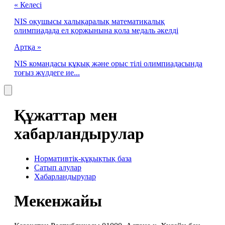
« Келесі
NIS оқушысы халықаралық математикалық
олимпиадада ел қоржынына қола медаль әкелді
Артқа »
NIS командасы құқық және орыс тілі олимпиадасында
тоғыз жүлдеге ие...
Құжаттар мен
хабарландырулар
Нормативтік-құқықтық база
Сатып алулар
Хабарландырулар
Мекенжайы