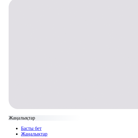
Жаңалықтар
Басты бет
Жаңалықтар