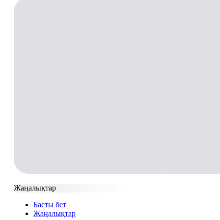
Жаңалықтар
Басты бет
Жаңалықтар