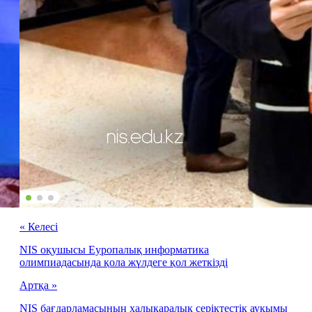
« Келесі
NIS оқушысы Еуропалық информатика
олимпиадасында қола жүлдеге қол жеткізді
Артқа »
NIS бағдарламасының халықаралық серіктестік ауқымы