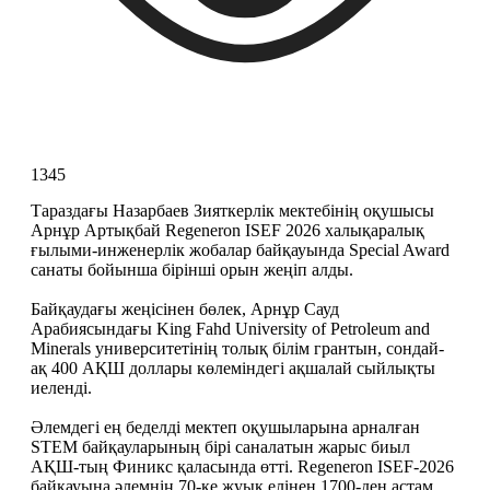
1345
Тараздағы Назарбаев Зияткерлік мектебінің оқушысы 
Арнұр Артықбай Regeneron ISEF 2026 халықаралық 
ғылыми-инженерлік жобалар байқауында Special Award 
санаты бойынша бірінші орын жеңіп алды.
Байқаудағы жеңісінен бөлек, Арнұр Сауд 
Арабиясындағы King Fahd University of Petroleum and 
Minerals университетінің толық білім грантын, сондай-
ақ 400 АҚШ доллары көлеміндегі ақшалай сыйлықты 
иеленді.
Әлемдегі ең беделді мектеп оқушыларына арналған 
STEM байқауларының бірі саналатын жарыс биыл 
АҚШ-тың Финикс қаласында өтті. Regeneron ISEF-2026 
байқауына әлемнің 70-ке жуық елінен 1700-ден астам 