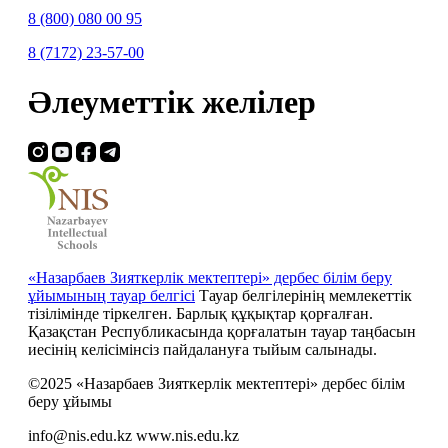
8 (800) 080 00 95
8 (7172) 23-57-00
Әлеуметтік желілер
«Назарбаев Зияткерлік мектептері» дербес білім беру
ұйымының тауар белгісі
Тауар белгілерінің мемлекеттік
тізілімінде тіркелген. Барлық құқықтар қорғалған.
Қазақстан Республикасында қорғалатын тауар таңбасын
иесiнiң келiсiмiнсiз пайдалануға тыйым салынады.
©2025 «Назарбаев Зияткерлік мектептері» дербес білім
беру ұйымы
info@nis.edu.kz
www.nis.edu.kz