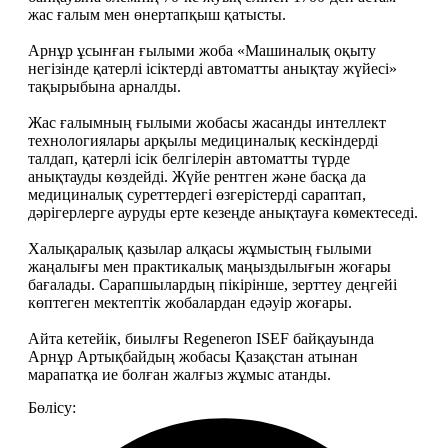
жас ғалым мен өнертапқыш қатысты.  
Арнұр ұсынған ғылыми жоба «Машиналық оқыту 
негізінде қатерлі ісіктерді автоматты анықтау жүйесі» 
тақырыбына арналды.
Жас ғалымның ғылыми жобасы жасанды интеллект 
технологиялары арқылы медициналық кескіндерді 
талдап, қатерлі ісік белгілерін автоматты түрде 
анықтауды көздейді. Жүйе рентген және басқа да 
медициналық суреттердегі өзгерістерді сараптап, 
дәрігерлерге ауруды ерте кезеңде анықтауға көмектеседі.
Халықаралық қазылар алқасы жұмыстың ғылыми 
жаңалығы мен практикалық маңыздылығын жоғары 
бағалады. Сарапшылардың пікірінше, зерттеу деңгейі 
көптеген мектептік жобалардан едәуір жоғары.
Айта кетейік, биылғы Regeneron ISEF байқауында 
Арнұр Артықбайдың жобасы Қазақстан атынан 
марапатқа ие болған жалғыз жұмыс атанды.
Бөлісу: