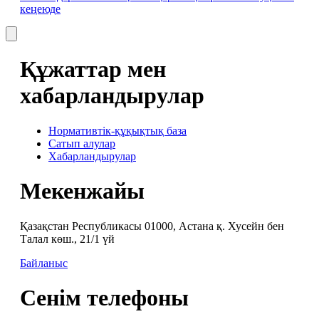
кеңеюде
Құжаттар мен
хабарландырулар
Нормативтік-құқықтық база
Сатып алулар
Хабарландырулар
Мекенжайы
Қазақстан Республикасы 01000, Астана қ. Хусейн бен
Талал көш., 21/1 үй
Байланыс
Сенім телефоны