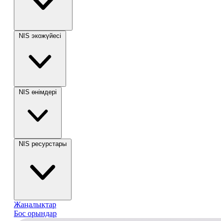
NIS экожүйесі
NIS өнімдері
NIS ресурстары
Жаңалықтар
Бос орындар