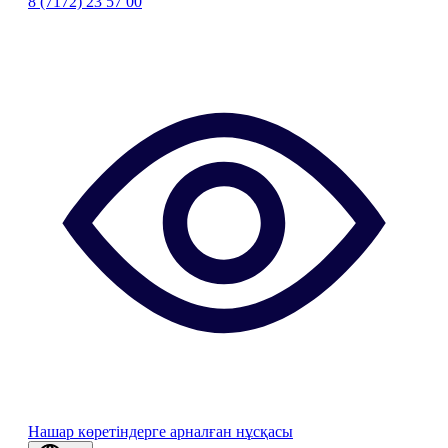
8 (7172) 23 57 00
Нашар көретіндерге арналған нұсқасы