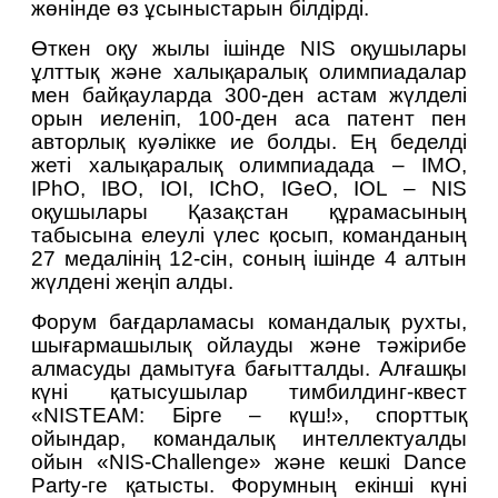
жөнінде өз ұсыныстарын білдірді.
Өткен оқу жылы ішінде NIS оқушылары 
ұлттық және халықаралық олимпиадалар 
мен байқауларда 300-ден астам жүлделі 
орын иеленіп, 100-ден аса патент пен 
авторлық куәлікке ие болды. Ең беделді 
жеті халықаралық олимпиадада – IMO, 
IPhO, IBO, IOI, IChO, IGeO, IOL – NIS 
оқушылары Қазақстан құрамасының 
табысына елеулі үлес қосып, команданың 
27 медалінің 12-сін, соның ішінде 4 алтын 
жүлдені жеңіп алды.
Форум бағдарламасы командалық рухты, 
шығармашылық ойлауды және тәжірибе 
алмасуды дамытуға бағытталды. Алғашқы 
күні қатысушылар тимбилдинг-квест 
«NISTEAM: Бірге – күш!», спорттық 
ойындар, командалық интеллектуалды 
ойын «NIS-Challenge» және кешкі Dance 
Party-ге қатысты. Форумның екінші күні 