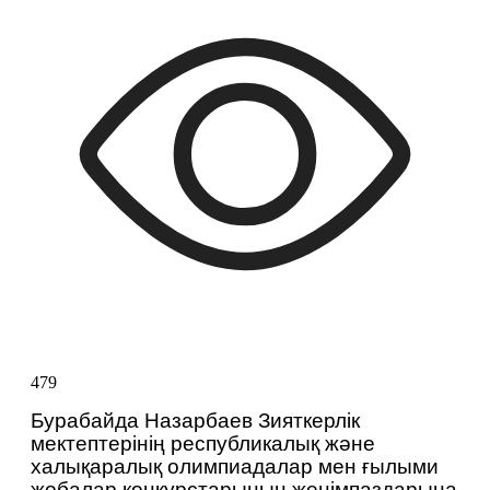
479
Бурабайда Назарбаев Зияткерлік 
мектептерінің республикалық және 
халықаралық олимпиадалар мен ғылыми 
жобалар конкурстарының жеңімпаздарына 