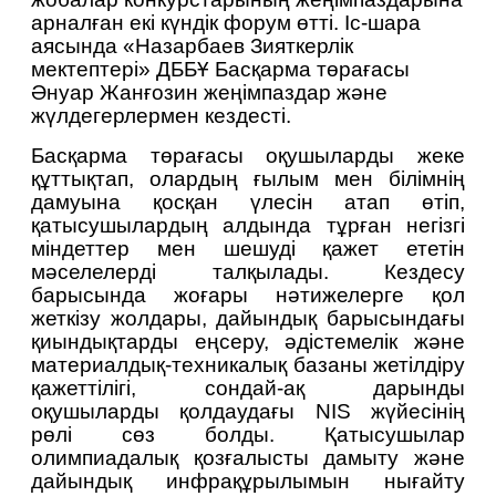
арналған екі күндік форум өтті. Іс-шара 
аясында «Назарбаев Зияткерлік 
мектептері» ДББҰ Басқарма төрағасы 
Әнуар Жанғозин жеңімпаздар және 
жүлдегерлермен кездесті.
Басқарма төрағасы оқушыларды жеке 
құттықтап, олардың ғылым мен білімнің 
дамуына қосқан үлесін атап өтіп, 
қатысушылардың алдында тұрған негізгі 
міндеттер мен шешуді қажет ететін 
мәселелерді талқылады. Кездесу 
барысында жоғары нәтижелерге қол 
жеткізу жолдары, дайындық барысындағы 
қиындықтарды еңсеру, әдістемелік және 
материалдық-техникалық базаны жетілдіру 
қажеттілігі, сондай-ақ дарынды 
оқушыларды қолдаудағы NIS жүйесінің 
рөлі сөз болды. Қатысушылар 
олимпиадалық қозғалысты дамыту және 
дайындық инфрақұрылымын нығайту 