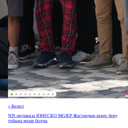
« Келесі
NIS оқушысы ЮНЕСКО MGIEP Жастардың кеңес беру
тобына мүше болды