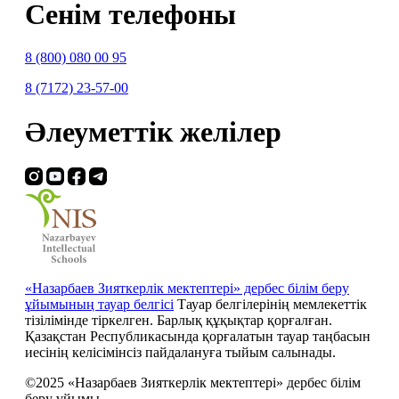
Сенім телефоны
8 (800) 080 00 95
8 (7172) 23-57-00
Әлеуметтік желілер
«Назарбаев Зияткерлік мектептері» дербес білім беру
ұйымының тауар белгісі
Тауар белгілерінің мемлекеттік
тізілімінде тіркелген. Барлық құқықтар қорғалған.
Қазақстан Республикасында қорғалатын тауар таңбасын
иесiнiң келiсiмiнсiз пайдалануға тыйым салынады.
©2025 «Назарбаев Зияткерлік мектептері» дербес білім
беру ұйымы