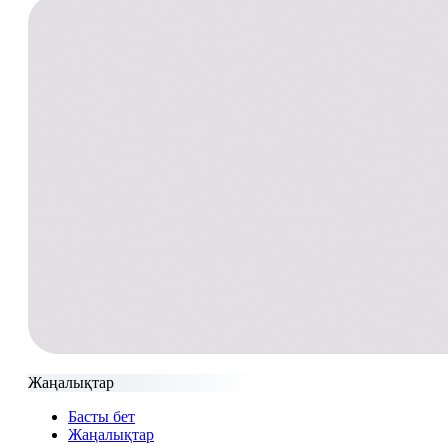
Жаңалықтар
Басты бет
Жаңалықтар