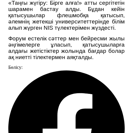
«Таңғы жүгіру: Бірге алға!» атты сергітетін 
шарамен бастау алды. Бұдан кейін 
қатысушылар флешмобқа қатысып, 
әлемнің жетекші университеттерінде білім 
алып жүрген NIS түлектерімен жүздесті.
Форум естелік сәттер мен бейресми жылы 
әңгімелерге ұласып, қатысушыларға 
алдағы жетістіктер жолында бағдар болар 
ақ ниетті тілектермен аяқталды.
Бөлісу: