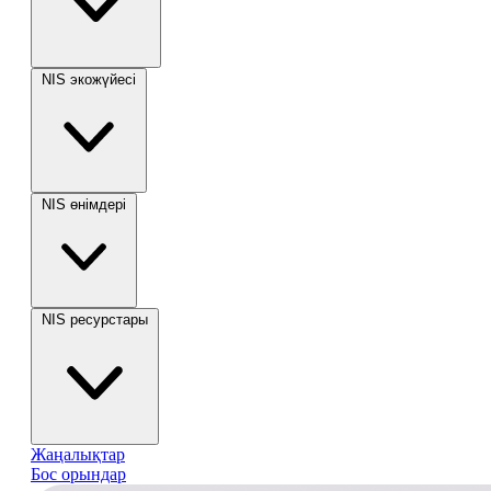
NIS экожүйесі
NIS өнімдері
NIS ресурстары
Жаңалықтар
Бос орындар