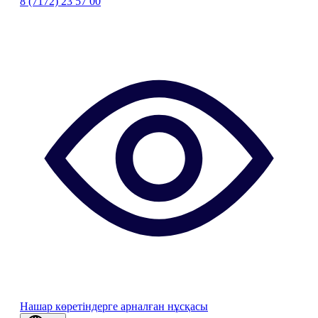
8 (7172) 23 57 00
Нашар көретіндерге арналған нұсқасы