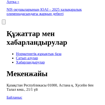
Артқа »
NIS оқушыларының IOAI – 2025 халықаралық
олимпиадасындағы жарқын дебюті
Құжаттар мен
хабарландырулар
Нормативтік-құқықтық база
Сатып алулар
Хабарландырулар
Мекенжайы
Қазақстан Республикасы 01000, Астана қ. Хусейн бен
Талал көш., 21/1 үй
Байланыс