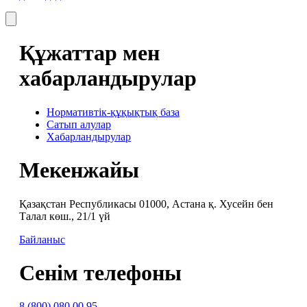
Құжаттар мен
хабарландырулар
Нормативтік-құқықтық база
Сатып алулар
Хабарландырулар
Мекенжайы
Қазақстан Республикасы 01000, Астана қ. Хусейн бен
Талал көш., 21/1 үй
Байланыс
Сенім телефоны
8 (800) 080 00 95