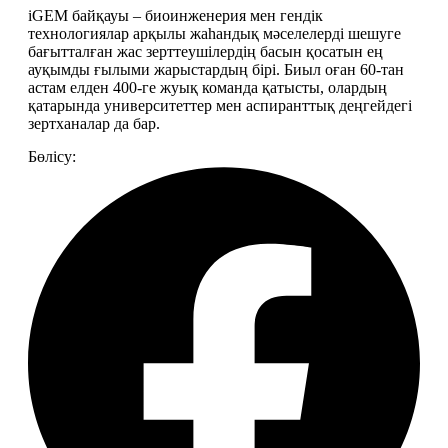
iGEM байқауы – биоинженерия мен гендік 
технологиялар арқылы жаһандық мәселелерді шешуге 
бағытталған жас зерттеушілердің басын қосатын ең 
ауқымды ғылыми жарыстардың бірі. Биыл оған 60-тан 
астам елден 400-ге жуық команда қатысты, олардың 
қатарында университеттер мен аспиранттық деңгейдегі 
зертханалар да бар.
Бөлісу: