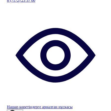
8 (7172) 23 57 00
Нашар көретіндерге арналған нұсқасы