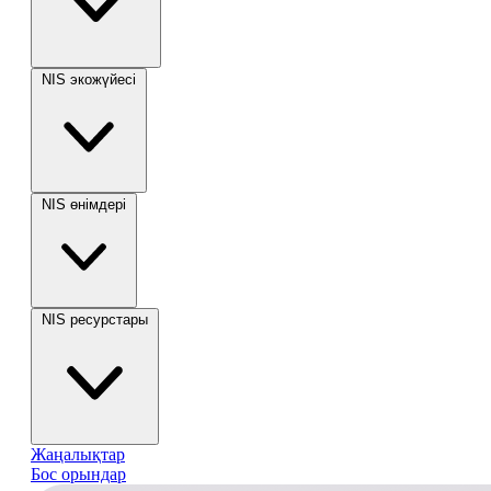
NIS экожүйесі
NIS өнімдері
NIS ресурстары
Жаңалықтар
Бос орындар