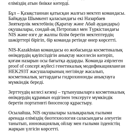
еліміздің атын биікке көтерді.
Бұл – Қазақстаннан қатысқан жалғыз мектеп командасы. 
Байқауда Шымкент қаласындағы екі Назарбаев 
Зияткерлік мектебінің (Қаратау және Абай аудандары) 
оқушылары, сондай-ақ Петропавл мен Түркістандағы 
NIS және өзге де жалпы білім беретін мектептердің 
шәкірттері бірігіп, бір команда ретінде өнер көрсетті.
NIS-Kazakhstan командасы өз жобасында косметикалық 
өнімдердің қауіпсіздігін анықтау мәселесін көтеріп, 
қоғам назарын осы бағытқа аударды. Команда әзірлеген 
proof of concept жүйесі генетикалық модификацияланған 
HEK293T жасушаларының негізінде жасалып, 
косметикалық заттардағы гидрохинонды анықтауға 
мүмкіндік береді.
Зерттеудің келесі кезеңі – тұтынушыларға косметикалық 
өнімдердің құрамын өздігінен тексеруге мүмкіндік 
беретін портативті биосенсор құрастыру.
Осылайша, NIS оқушылары халықаралық ғылыми 
аренада еліміздің биотехнология саласындағы әлеуетін 
танытып, инновациялық ойлау мен ғылыми ізденістің 
жарқын үлгісін көрсетті.