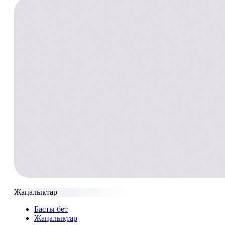
Жаңалықтар
Басты бет
Жаңалықтар