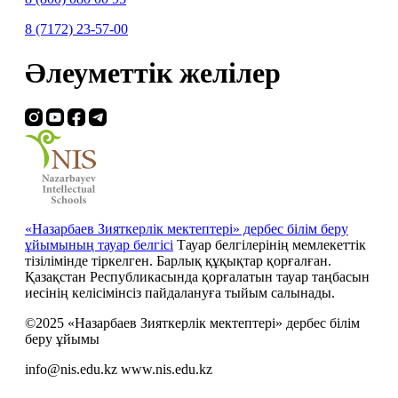
8 (7172) 23-57-00
Әлеуметтік желілер
«Назарбаев Зияткерлік мектептері» дербес білім беру
ұйымының тауар белгісі
Тауар белгілерінің мемлекеттік
тізілімінде тіркелген. Барлық құқықтар қорғалған.
Қазақстан Республикасында қорғалатын тауар таңбасын
иесiнiң келiсiмiнсiз пайдалануға тыйым салынады.
©2025 «Назарбаев Зияткерлік мектептері» дербес білім
беру ұйымы
info@nis.edu.kz
www.nis.edu.kz