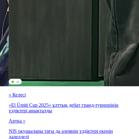
« Келесі
«El Úmiti Cup 2025» ұлттық дебат гранд-турнирінің
үздіктері анықталды
Артқа »
NIS оқушылары тағы да әлемнің үздіктері екенін
дәлелдеді