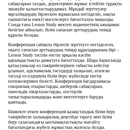
сабақтарын талдап, деректермен жұмыс істейтін тұрақты 
экожүйе қалыптастырудамыз. Мұндай зерттеулер 
мұғалімдердің бірлескен жұмысына негізделіп, нақты 
сыныптағы өзекті мәселелерге бағытталуы маңызды. 
Сонда ғана Lesson Study мектеп мәдениетінің ажырамас 
бөлігіне айналып, білім сапасын арттырудың тиімді 
құралы болады.
Конференция сабақты бірлесіп зерттеуге негізделген, 
оқыту сапасын арттырудың тиімді құралдарының бірі – 
Lesson Study тәсілін енгізу арқылы кәсіби 
қауымдастықты дамытуға бағытталды. Шара барысында 
қатысушылар өз тәжірибелерінен табысты кейстер 
ұсынып, әдіснамалық тәсілдерді талқылап, аталған 
тәсілді өз елдерінің білім беру жүйесінде енгізу 
нәтижелерімен бөлісті. Конференция бағдарламасы 
секциялық отырыстарды, шеберлік сабақтарын, 
панельдік пікірталастарды, постерлік 
таныстырылымдарды және мектептерге баруды 
қамтыды.
Бішкекте өткен конференция қазақстандық білім беру 
тәжірибесін халықаралық деңгейде тарату мен білім 
беру саласындағы ынтымақтастықты нығайту 
бағытындағы жүйелі жұмыстың жалғасы болды.