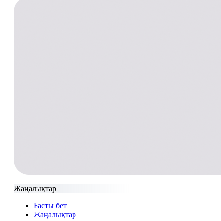
Жаңалықтар
Басты бет
Жаңалықтар