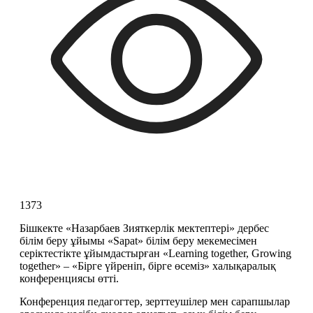
1373
Бішкекте «Назарбаев Зияткерлік мектептері» дербес 
білім беру ұйымы «Sapat» білім беру мекемесімен 
серіктестікте ұйымдастырған «Learning together, Growing 
together» – «Бірге үйреніп, бірге өсеміз» халықаралық 
конференциясы өтті.
Конференция педагогтер, зерттеушілер мен сарапшылар 