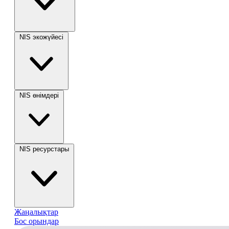
NIS экожүйесі
NIS өнімдері
NIS ресурстары
Жаңалықтар
Бос орындар