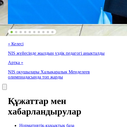
« Келесі
NIS жүйесінде жылдың үздік педагогі анықталды
Артқа »
NIS оқушылары Халықаралық Менделеев
олимпиадасында топ жарды
Құжаттар мен
хабарландырулар
Нормативтік-құқықтық база