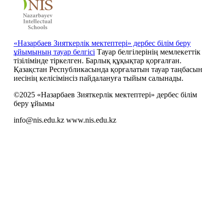
«Назарбаев Зияткерлік мектептері» дербес білім беру
ұйымының тауар белгісі
Тауар белгілерінің мемлекеттік
тізілімінде тіркелген. Барлық құқықтар қорғалған.
Қазақстан Республикасында қорғалатын тауар таңбасын
иесiнiң келiсiмiнсiз пайдалануға тыйым салынады.
©2025 «Назарбаев Зияткерлік мектептері» дербес білім
беру ұйымы
info@nis.edu.kz
www.nis.edu.kz