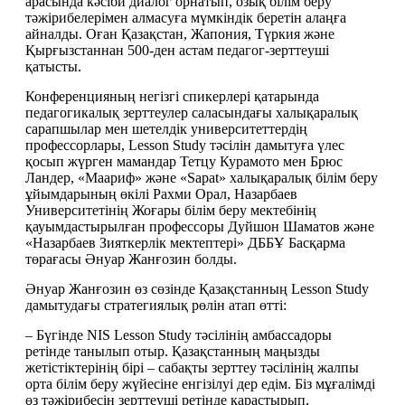
арасында кәсіби диалог орнатып, озық білім беру 
тәжірибелерімен алмасуға мүмкіндік беретін алаңға 
айналды. Оған Қазақстан, Жапония, Түркия және 
Қырғызстаннан 500-ден астам педагог-зерттеуші 
қатысты.
Конференцияның негізгі спикерлері қатарында 
педагогикалық зерттеулер саласындағы халықаралық 
сарапшылар мен шетелдік университеттердің 
профессорлары, Lesson Study тәсілін дамытуға үлес 
қосып жүрген мамандар Тетцу Курамото мен Брюс 
Ландер, «Маариф» және «Sapat» халықаралық білім беру 
ұйымдарының өкілі Рахми Орал, Назарбаев 
Университетінің Жоғары білім беру мектебінің 
қауымдастырылған профессоры Дуйшон Шаматов және 
«Назарбаев Зияткерлік мектептері» ДББҰ Басқарма 
төрағасы Әнуар Жанғозин болды.
Әнуар Жанғозин өз сөзінде Қазақстанның Lesson Study 
дамытудағы стратегиялық рөлін атап өтті:
– Бүгінде NIS Lesson Study тәсілінің амбассадоры 
ретінде танылып отыр. Қазақстанның маңызды 
жетістіктерінің бірі – сабақты зерттеу тәсілінің жалпы 
орта білім беру жүйесіне енгізілуі дер едім. Біз мұғалімді 
өз тәжірибесін зерттеуші ретінде қарастырып, 