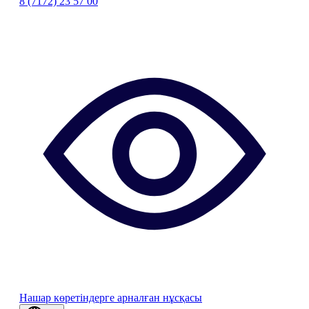
8 (7172) 23 57 00
Нашар көретіндерге арналған нұсқасы