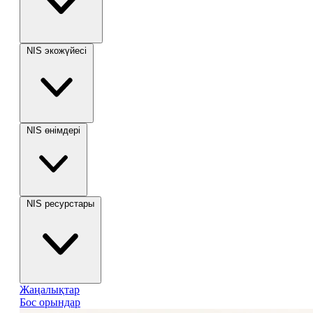
NIS экожүйесі
NIS өнімдері
NIS ресурстары
Жаңалықтар
Бос орындар