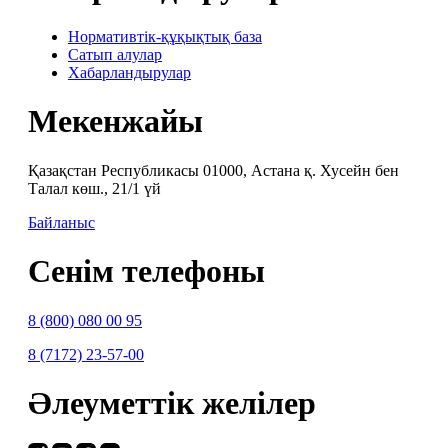
Нормативтік-құқықтық база
Сатып алулар
Хабарландырулар
Мекенжайы
Қазақстан Республикасы 01000, Астана қ. Хусейн бен
Талал көш., 21/1 үй
Байланыс
Сенім телефоны
8 (800) 080 00 95
8 (7172) 23-57-00
Әлеуметтік желілер