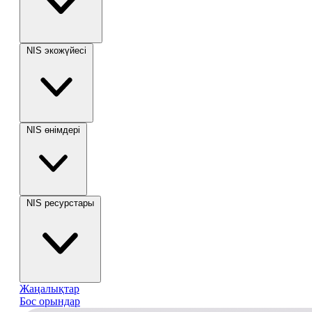
NIS экожүйесі
NIS өнімдері
NIS ресурстары
Жаңалықтар
Бос орындар