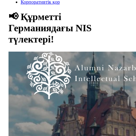
Корпоративтік қор
📢 Құрметті
Германиядағы NIS
түлектері!