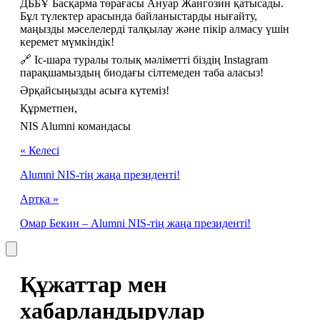
ДББҰ Басқарма төрағасы Ануар Жангозин қатысады. 
Бұл түлектер арасында байланыстарды нығайту, 
маңызды мәселелерді талқылау және пікір алмасу үшін 
керемет мүмкіндік!
🔗 Іс-шара туралы толық мәліметті біздің Instagram 
парақшамыздың биодағы сілтемеден таба аласыз!
Әрқайсыңызды асыға күтеміз!
Құрметпен,
NIS Alumni командасы
« Келесі
Alumni NIS-тің жаңа президенті!
Артқа »
Омар Бекин – Alumni NIS-тің жаңа президенті!
Құжаттар мен
хабарландырулар