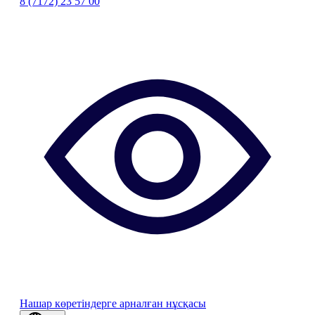
8 (7172) 23 57 00
Нашар көретіндерге арналған нұсқасы