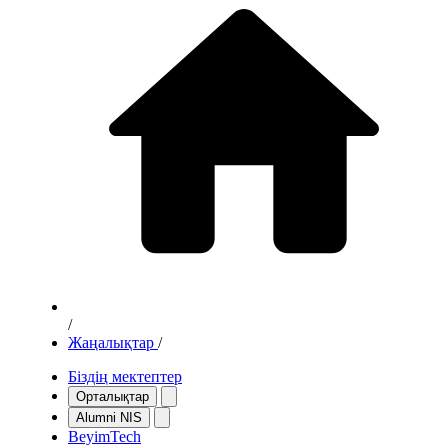
/
Жаңалықтар
/
Біздің мектептер
Орталықтар
Alumni NIS
BeyimTech