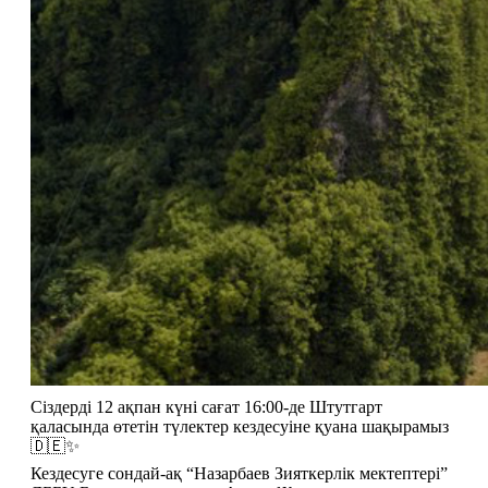
Сіздерді 12 ақпан күні сағат 16:00-де Штутгарт 
қаласында өтетін түлектер кездесуіне қуана шақырамыз 
🇩🇪✨
Кездесуге сондай-ақ “Назарбаев Зияткерлік мектептері” 