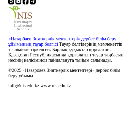
«Назарбаев Зияткерлік мектептері» дербес білім беру
ұйымының тауар белгісі
Тауар белгілерінің мемлекеттік
тізілімінде тіркелген. Барлық құқықтар қорғалған.
Қазақстан Республикасында қорғалатын тауар таңбасын
иесiнiң келiсiмiнсiз пайдалануға тыйым салынады.
©2025 «Назарбаев Зияткерлік мектептері» дербес білім
беру ұйымы
info@nis.edu.kz
www.nis.edu.kz