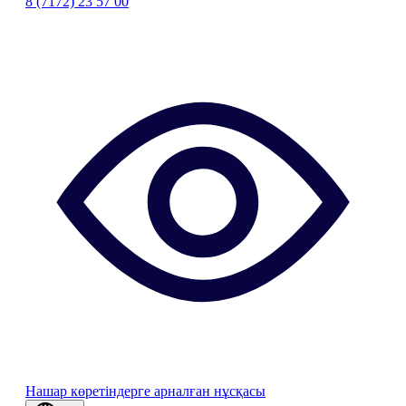
8 (7172) 23 57 00
Нашар көретіндерге арналған нұсқасы