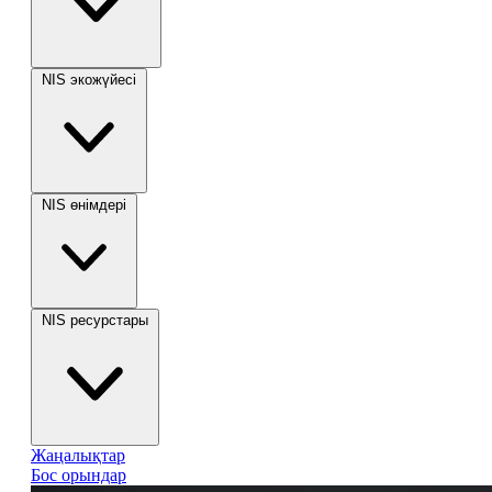
NIS экожүйесі
NIS өнімдері
NIS ресурстары
Жаңалықтар
Бос орындар