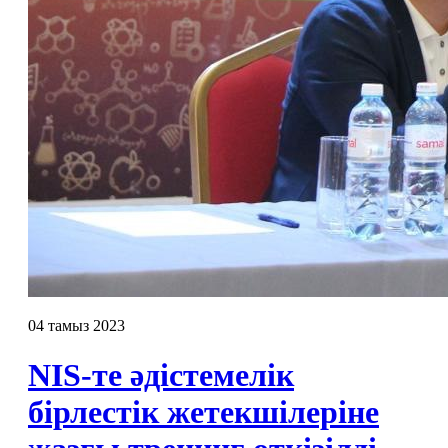
04 тамыз 2023
NIS-те әдістемелік
бірлестік жетекшілеріне