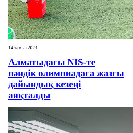
14 тамыз 2023
Алматыдағы NIS-те
пәндік олимпиадаға жазғы
дайындық кезеңі
аяқталды