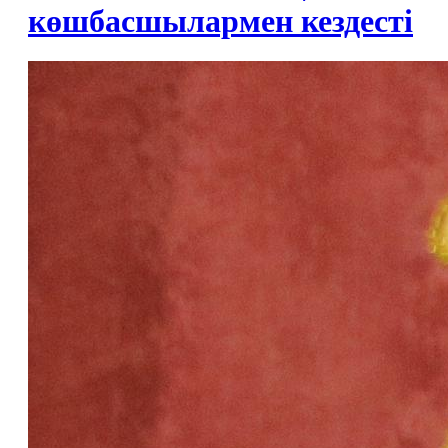
көшбасшылармен кездесті