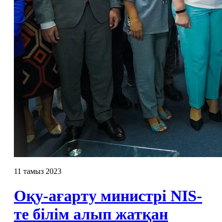
11 тамыз 2023
Оқу-ағарту министрі NIS-
те білім алып жатқан