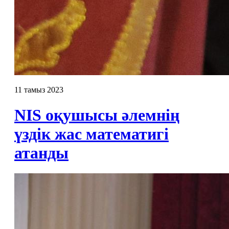
11 тамыз 2023
NIS оқушысы әлемнің
үздік жас математигі
атанды