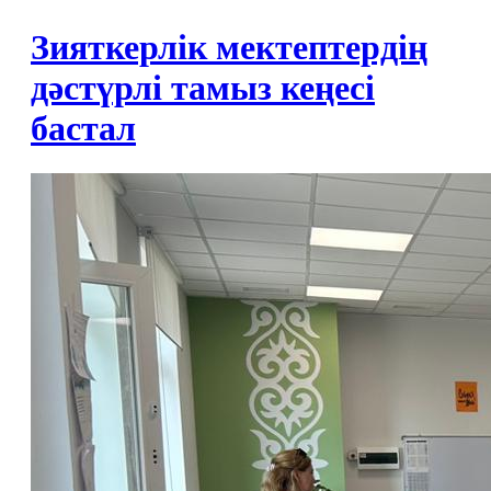
Зияткерлік мектептердің
дәстүрлі тамыз кеңесі
бастал