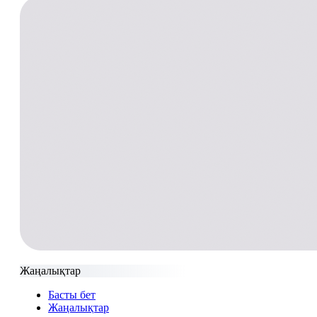
Жаңалықтар
Басты бет
Жаңалықтар