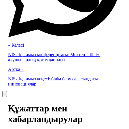
« Келесі
NIS-тің тамыз конференциясы: Мектеп – білім
алушылардың қоғамдастығы
Артқа »
NIS-тің тамыз кеңесі: білім беру саласындағы
инновациялар
Құжаттар мен
хабарландырулар