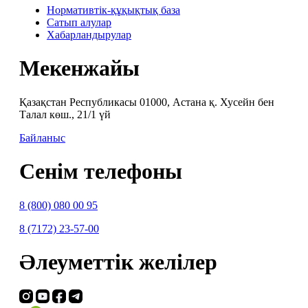
Нормативтік-құқықтық база
Сатып алулар
Хабарландырулар
Мекенжайы
Қазақстан Республикасы 01000, Астана қ. Хусейн бен
Талал көш., 21/1 үй
Байланыс
Сенім телефоны
8 (800) 080 00 95
8 (7172) 23-57-00
Әлеуметтік желілер