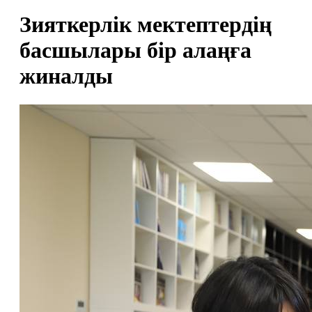
Зияткерлік мектептердің
басшылары бір алаңға
жиналды