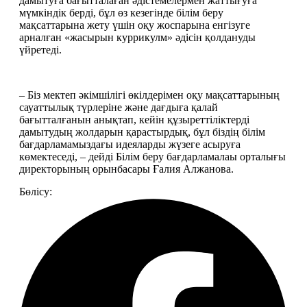
дамытуға бағытталаған әдістемелермен жаттығуға 
мүмкіндік берді, бұл өз кезегінде білім беру 
мақсаттарына жету үшін оқу жоспарына енгізуге 
арналған «жасырын куррикулм» әдісін қолдануды 
үйретеді.
– Біз мектеп әкімшілігі өкілдерімен оқу мақсаттарының 
сауаттылық түрлеріне және дағдыға қалай 
бағытталғанын анықтап, кейін құзыреттіліктерді 
дамытудың жолдарын қарастырдық, бұл біздің білім 
бағдарламамыздағы идеяларды жүзеге асыруға 
көмектеседі, – дейді Білім беру бағдарламалаы орталығы 
директорының орынбасары Ғалия Алжанова.
Бөлісу: