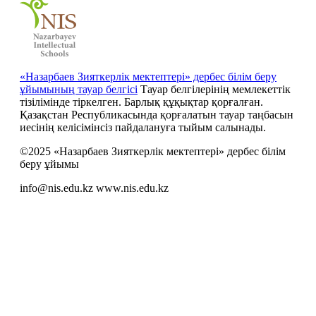
«Назарбаев Зияткерлік мектептері» дербес білім беру
ұйымының тауар белгісі
Тауар белгілерінің мемлекеттік
тізілімінде тіркелген. Барлық құқықтар қорғалған.
Қазақстан Республикасында қорғалатын тауар таңбасын
иесiнiң келiсiмiнсiз пайдалануға тыйым салынады.
©2025 «Назарбаев Зияткерлік мектептері» дербес білім
беру ұйымы
info@nis.edu.kz
www.nis.edu.kz