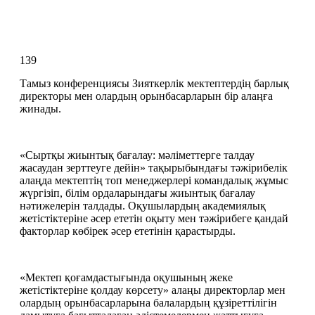
139
Тамыз конференциясы Зияткерлік мектептердің барлық 
директоры мен олардың орынбасарларын бір алаңға 
жинады.
«Сыртқы жиынтық бағалау: мәліметтерге талдау 
жасаудан зерттеуге дейін» тақырыбындағы тәжірибелік 
алаңда мектептің топ менеджерлері командалық жұмыс 
жүргізіп, білім ордаларындағы жиынтық бағалау 
нәтижелерін талдады. Оқушылардың академиялық 
жетістіктеріне әсер ететін оқыту мен тәжірибеге қандай 
факторлар көбірек әсер ететінін қарастырды.
«Мектеп қоғамдастығында оқушының жеке 
жетістіктеріне қолдау көрсету» алаңы директорлар мен 
олардың орынбасарларына балалардың құзіреттілігін 