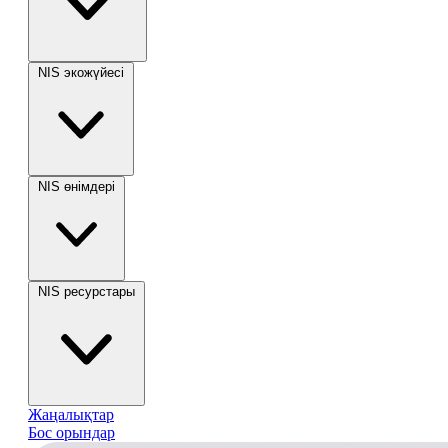
NIS экожүйесі
NIS өнімдері
NIS ресурстары
Жаңалықтар
Бос орындар