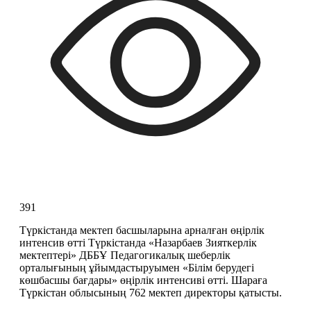
391
Түркістанда мектеп басшыларына арналған өңірлік 
интенсив өтті Түркістанда «Назарбаев Зияткерлік 
мектептері» ДББҰ Педагогикалық шеберлік 
орталығының ұйымдастыруымен «Білім берудегі 
көшбасшы бағдары» өңірлік интенсиві өтті. Шараға 
Түркістан облысының 762 мектеп директоры қатысты. 