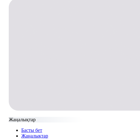
Жаңалықтар
Басты бет
Жаңалықтар