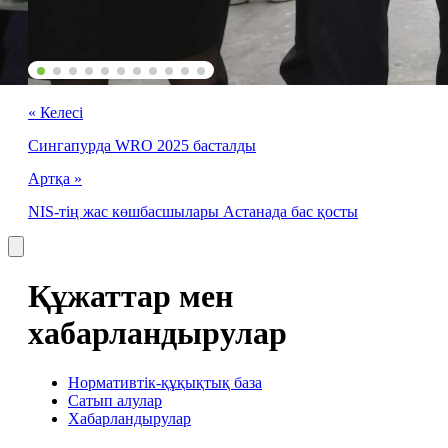
« Келесі
Сингапурда WRO 2025 басталды
Артқа »
NIS-тің жас көшбасшылары Астанада бас қосты
Құжаттар мен
хабарландырулар
Нормативтік-құқықтық база
Сатып алулар
Хабарландырулар