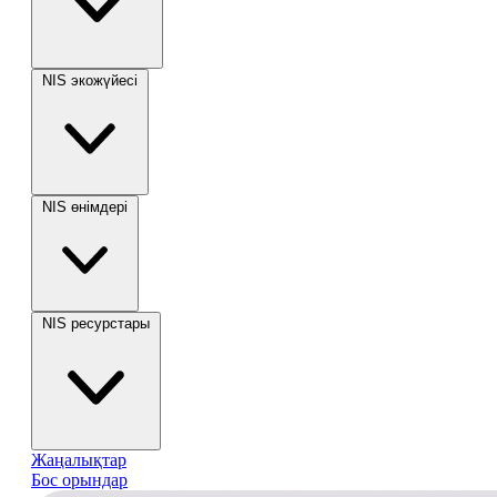
NIS экожүйесі
NIS өнімдері
NIS ресурстары
Жаңалықтар
Бос орындар