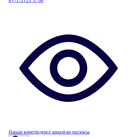
8 (7172) 23 57 00
Нашар көретіндерге арналған нұсқасы