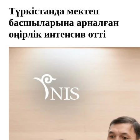
Түркістанда мектеп
басшыларына арналған
өңірлік интенсив өтті