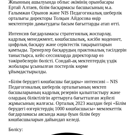
Жиынның ашылуында облыс әкімінің орынбасары 
Ертай Алтаев, білім басқармасы басшысының м.а. 
Ғалымжан Орынов және NIS Педагогикалық шеберлік 
орталығы директоры Толқын Айдосова өңір 
мектептерін дамытудағы басым бағыттарды атап өтті. 
Интенсив бағдарламасы стратегиялық жоспарлау, 
кадрлық менеджмент, көшбасшылық, кәсіби мәдениет, 
цифрлық басқару және серіктестік тақырыптарын 
қамтыды. Тренерлер басқарудың практикалық тәсілдерін 
таныстырса, кейс-сессияларда директорлар өз 
тәжірибелерін бөлісті. Сондай-ақ мектептердің үздік 
жобалары ұсынылған постерлік көрме 
ұйымдастырылды. 
«Білім берудегі көшбасшы бағдары» интенсиві – NIS 
Педагогикалық шеберлік орталығының мектеп 
басшыларының кадрлық резервін қалыптастыру және 
олардың біліктілігін арттыруға бағытталған жүйелі 
жұмысының жалғасы. Орталық 2023 жылдан бері «Білім 
берудегі өзгерістердің 1000 көшбасшысы» мемлекеттік 
бағдарламасы аясында жаңа буын білім беру 
көшбасшыларын дайындап келеді.
Бөлісу: