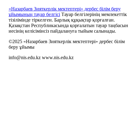
«Назарбаев Зияткерлік мектептері» дербес білім беру
ұйымының тауар белгісі
Тауар белгілерінің мемлекеттік
тізілімінде тіркелген. Барлық құқықтар қорғалған.
Қазақстан Республикасында қорғалатын тауар таңбасын
иесiнiң келiсiмiнсiз пайдалануға тыйым салынады.
©2025 «Назарбаев Зияткерлік мектептері» дербес білім
беру ұйымы
info@nis.edu.kz
www.nis.edu.kz