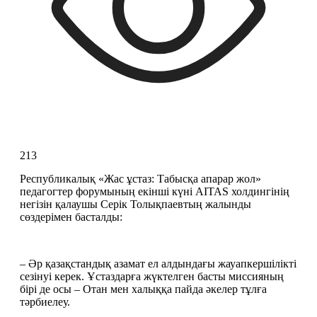
213
Республикалық «Жас ұстаз: Табысқа апарар жол» 
педагогтер форумының екінші күні AITAS холдингінің 
негізін қалаушы Серік Толықпаевтың жалынды 
сөздерімен басталды: 
– Әр қазақстандық азамат ел алдындағы жауапкершілікті 
сезінуі керек. Ұстаздарға жүктелген басты миссияның 
бірі де осы – Отан мен халыққа пайда әкелер тұлға 
тәрбиелеу. 