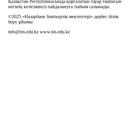
Қазақстан Республикасында қорғалатын тауар таңбасын
иесiнiң келiсiмiнсiз пайдалануға тыйым салынады.
©2025 «Назарбаев Зияткерлік мектептері» дербес білім
беру ұйымы
info@nis.edu.kz
www.nis.edu.kz