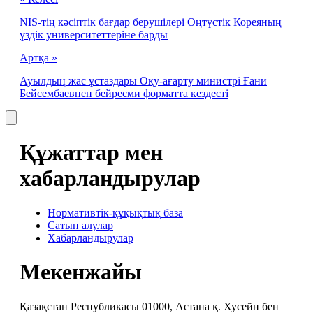
NIS-тің кәсіптік бағдар берушілері Оңтүстік Кореяның
үздік университеттеріне барды
Артқа »
Ауылдың жас ұстаздары Оқу-ағарту министрі Ғани
Бейсембаевпен бейресми форматта кездесті
Құжаттар мен
хабарландырулар
Нормативтік-құқықтық база
Сатып алулар
Хабарландырулар
Мекенжайы
Қазақстан Республикасы 01000, Астана қ. Хусейн бен