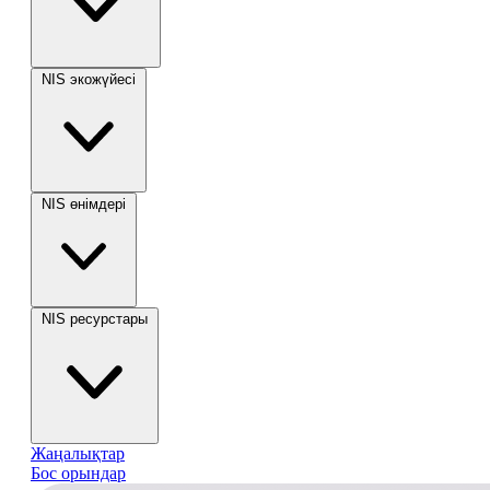
NIS экожүйесі
NIS өнімдері
NIS ресурстары
Жаңалықтар
Бос орындар