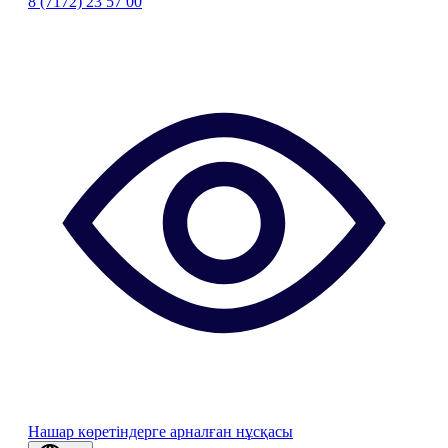
8 (7172) 23 57 00
Нашар көретіндерге арналған нұсқасы