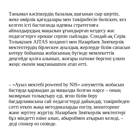
Танымал кәсіпкердің балалық шағынан сыр шертіп, 
жеке өмірлік қағидалары мен тәжірибесін бөліскен, кез 
келген істі бастағанда идеяны стратегияға 
айналдырудың маңызын ұғындырған кездесу жас 
педагогтерге ерекше серпін сыйлады. Сондай-ақ Серік 
Толықпаев AITAS холдингі мен Назарбаев Зияткерлік 
мектептердің бірлескен ауылдық жерлерде білім сапасын 
көтеру бойынша жобасының бүгінде мемлекеттік 
деңгейде қолға алынып, жоғары нәтиже бергені үлкен 
жеңіс екенін мақтанышпен атап өтті. 
– «Ауыл мектебі powered by NIS» әлеуметтік жобасын 
бастауда қаржыдан да маңызды болған нәрсе – оның 
мазмұнын толықтыру еді, яғни білім беру 
бағдарламасына сай педагогтерді дайындау, тәжірибеден 
сәтті өткен жаңа методикаларды енгізу, мониторинг 
және зерттеу жүргізу. Назарбаев Зияткерлік мектептері 
бұл міндетті өзіне алып, абыроймен атқарып келеді, – 
деді спикер өз сөзінде. 