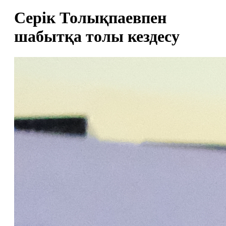
Серік Толықпаевпен
шабытқа толы кездесу