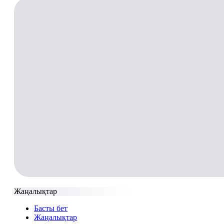
Жаңалықтар
Басты бет
Жаңалықтар