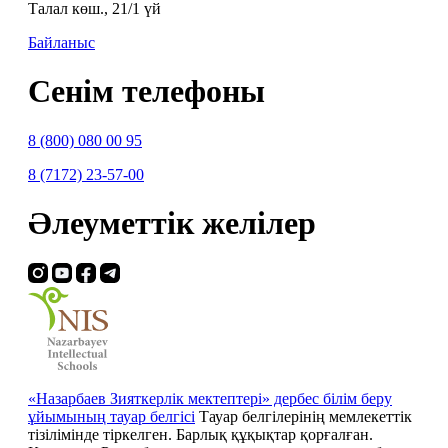
Талал көш., 21/1 үй
Байланыс
Сенім телефоны
8 (800) 080 00 95
8 (7172) 23-57-00
Әлеуметтік желілер
«Назарбаев Зияткерлік мектептері» дербес білім беру
ұйымының тауар белгісі
Тауар белгілерінің мемлекеттік
тізілімінде тіркелген. Барлық құқықтар қорғалған.