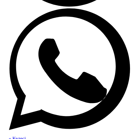
« Келесі