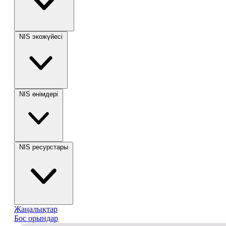
NIS экожүйесі
NIS өнімдері
NIS ресурстары
Жаңалықтар
Бос орындар