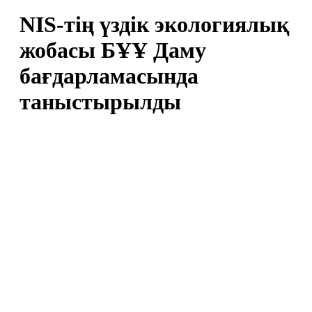
NIS-тің үздік экологиялық
жобасы БҰҰ Даму
бағдарламасында
таныстырылды