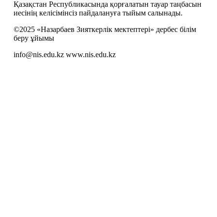
Қазақстан Республикасында қорғалатын тауар таңбасын
иесiнiң келiсiмiнсiз пайдалануға тыйым салынады.
©2025 «Назарбаев Зияткерлік мектептері» дербес білім
беру ұйымы
info@nis.edu.kz
www.nis.edu.kz