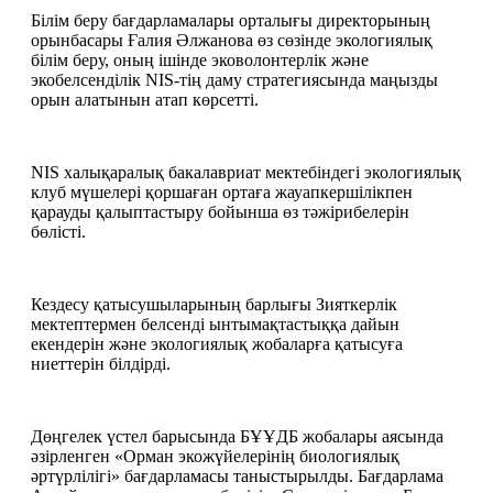
Білім беру бағдарламалары орталығы директорының 
орынбасары Ғалия Әлжанова өз сөзінде экологиялық 
білім беру, оның ішінде эковолонтерлік және 
экобелсенділік NIS-тің даму стратегиясында маңызды 
орын алатынын атап көрсетті.
NIS халықаралық бакалавриат мектебіндегі экологиялық 
клуб мүшелері қоршаған ортаға жауапкершілікпен 
қарауды қалыптастыру бойынша өз тәжірибелерін 
бөлісті.
Кездесу қатысушыларының барлығы Зияткерлік 
мектептермен белсенді ынтымақтастыққа дайын 
екендерін және экологиялық жобаларға қатысуға 
ниеттерін білдірді.
Дөңгелек үстел барысында БҰҰДБ жобалары аясында 
әзірленген «Орман экожүйелерінің биологиялық 
әртүрлілігі» бағдарламасы таныстырылды. Бағдарлама 