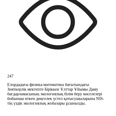
247
Елордадағы физика-математика бағытындағы 
Зияткерлік мектепте Біріккен Ұлттар Ұйымы Даму 
бағдарламасының экологиялық білім беру мәселелері 
бойынша өткен дөңгелек үстел қатысушыларына NIS-
тің үздік экологиялық жобалары ұсынылды.