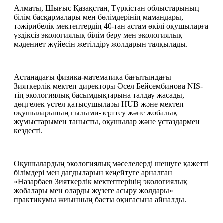
Алматы, Шығыс Қазақстан, Түркістан облыстарының 
білім басқармалары мен бөлімдерінің мамандары, 
тәжірибелік мектептердің 40-тан астам өкілі оқушыларға 
үздіксіз экологиялық білім беру мен экологиялық 
мәдениет жүйесін жетілдіру жолдарын талқылады.
Астанадағы физика-математика бағытындағы 
Зияткерлік мектеп директоры Әсел Бейсембинова NIS-
тің экологиялық басымдықтарына талдау жасады, 
дөңгелек үстел қатысушылары HUB және мектеп 
оқушыларының ғылыми-зерттеу және жобалық 
жұмыстарымен танысты, оқушылар және ұстаздармен 
кездесті.
Оқушылардың экологиялық мәселелерді шешуге қажетті 
білімдері мен дағдыларын кеңейтуге арналған 
«Назарбаев Зияткерлік мектептерінің экологиялық 
жобалары мен оларды жүзеге асыру жолдары» 
практикумы жиынның басты оқиғасына айналды.