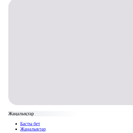
Жаңалықтар
Басты бет
Жаңалықтар