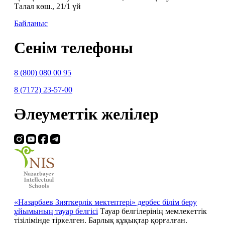
Талал көш., 21/1 үй
Байланыс
Сенім телефоны
8 (800) 080 00 95
8 (7172) 23-57-00
Әлеуметтік желілер
«Назарбаев Зияткерлік мектептері» дербес білім беру
ұйымының тауар белгісі
Тауар белгілерінің мемлекеттік
тізілімінде тіркелген. Барлық құқықтар қорғалған.