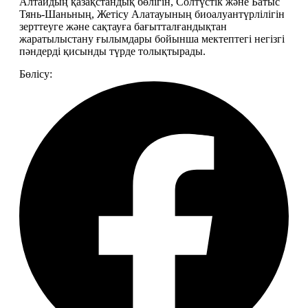
Алтайдың қазақстандық бөлігін, Солтүстік және Батыс 
Тянь-Шаньның, Жетісу Алатауының биоалуантүрлілігін 
зерттеуге және сақтауға бағытталғандықтан 
жаратылыстану ғылымдары бойынша мектептегі негізгі 
пәндерді қисынды түрде толықтырады.
Бөлісу: