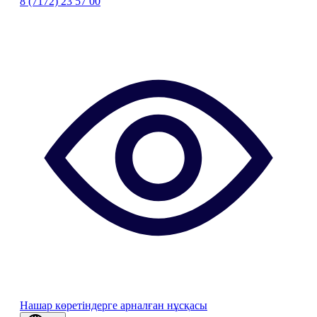
8 (7172) 23 57 00
Нашар көретіндерге арналған нұсқасы