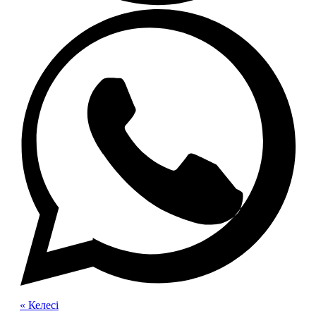
« Келесі