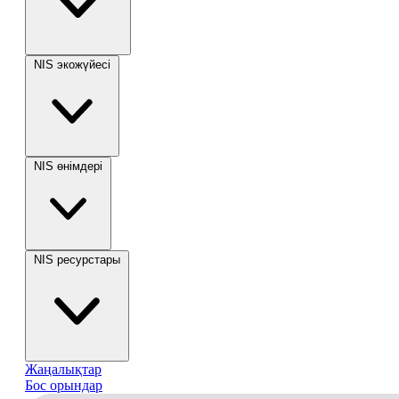
NIS экожүйесі
NIS өнімдері
NIS ресурстары
Жаңалықтар
Бос орындар