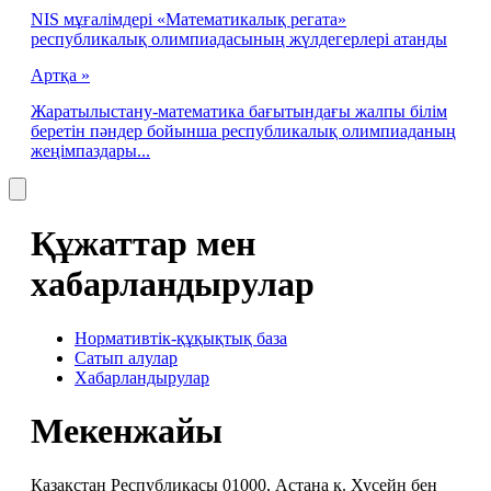
NIS мұғалімдері «Математикалық регата»
республикалық олимпиадасының жүлдегерлері атанды
Артқа »
Жаратылыстану-математика бағытындағы жалпы білім
беретін пәндер бойынша республикалық олимпиаданың
жеңімпаздары...
Құжаттар мен
хабарландырулар
Нормативтік-құқықтық база
Сатып алулар
Хабарландырулар
Мекенжайы
Қазақстан Республикасы 01000, Астана қ. Хусейн бен