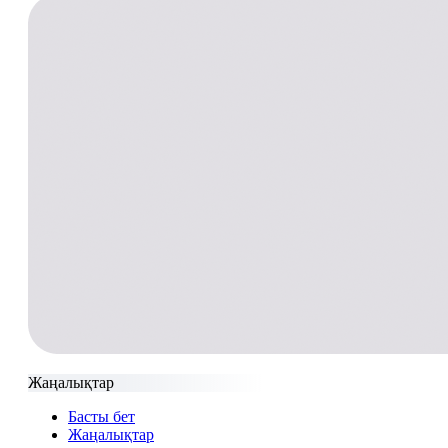
Жаңалықтар
Басты бет
Жаңалықтар