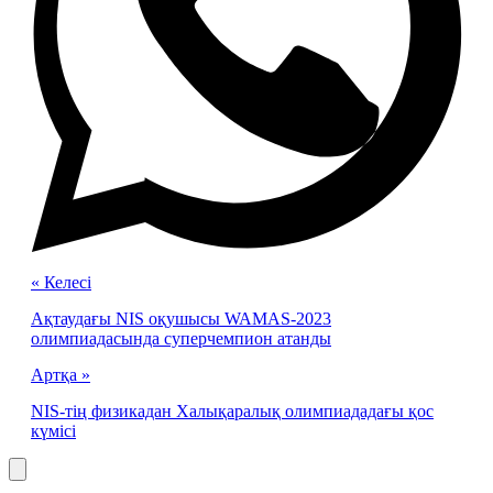
« Келесі
Ақтаудағы NIS оқушысы WAMAS-2023
олимпиадасында суперчемпион атанды
Артқа »
NIS-тің физикадан Халықаралық олимпиададағы қос
күмісі