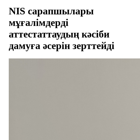
NIS сарапшылары
мұғалімдерді
аттестаттаудың кәсіби
дамуға әсерін зерттейді