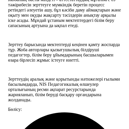
тәжірибесін зерттеуге мүмкіндік беретін процесс 
ретіндегі әлеуетін ашу, бұл кәсіби даму аймақтарын және 
оқыту мен оқуды жақсарту тәсілдерін анықтау арқылы 
іске асады. Мұндай ұстаным мектептердегі білім беру 
сапасының артуына да ықпал етеді.  
Зерттеу барысында мектептерді кеңінен қамту жоспарда 
тұр. Жоба авторлары қызығушылық білдіруші 
педагогтер, білім беру ұйымдарының басшыларымен 
өзара бірлесіп жұмыс істеуге ниетті. 
Зерттеудің аралық және қорытынды нәтижелері ғылыми 
басылымдарда, NIS Педагогикалық өлшеулер 
орталығының ресми ақпарат ресурстарында 
жарияланып, білім беруді басқару органдарына 
жолданады.
Бөлісу: