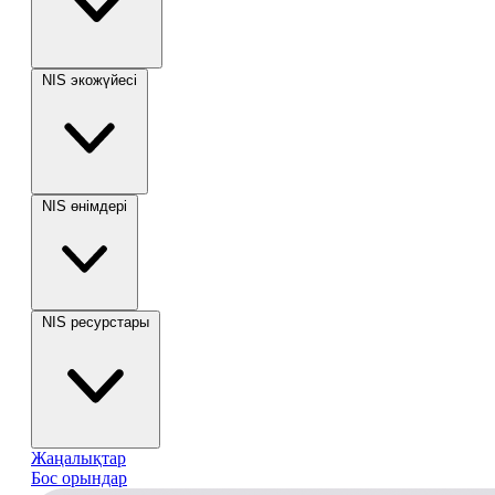
NIS экожүйесі
NIS өнімдері
NIS ресурстары
Жаңалықтар
Бос орындар