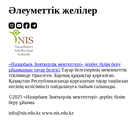
Әлеуметтік желілер
«Назарбаев Зияткерлік мектептері» дербес білім беру
ұйымының тауар белгісі
Тауар белгілерінің мемлекеттік
тізілімінде тіркелген. Барлық құқықтар қорғалған.
Қазақстан Республикасында қорғалатын тауар таңбасын
иесiнiң келiсiмiнсiз пайдалануға тыйым салынады.
©2025 «Назарбаев Зияткерлік мектептері» дербес білім
беру ұйымы
info@nis.edu.kz
www.nis.edu.kz