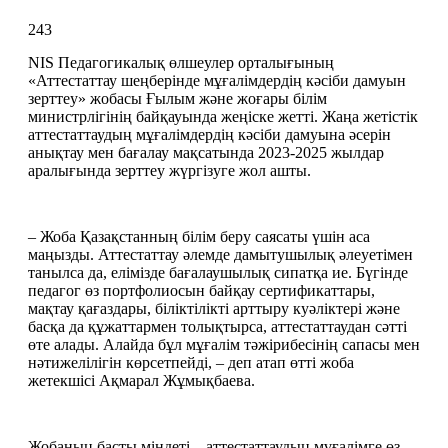
243
NIS Педагогикалық өлшеулер орталығының 
«Аттестаттау шеңберінде мұғалімдердің кәсіби дамуын 
зерттеу» жобасы Ғылым және жоғары білім 
министрлігінің байқауында жеңіске жетті. Жаңа жетістік 
аттестаттаудың мұғалімдердің кәсіби дамуына әсерін 
анықтау мен бағалау мақсатында 2023-2025 жылдар 
аралығында зерттеу жүргізуге жол ашты. 
– Жоба Қазақстанның білім беру саясаты үшін аса 
маңызды. Аттестаттау әлемде дамытушылық әлеуетімен 
танылса да, елімізде бағалаушылық сипатқа ие. Бүгінде 
педагог өз портфолиосын байқау сертификаттары, 
мақтау қағаздары, біліктілікті арттыру куәліктері және 
басқа да құжаттармен толықтырса, аттестаттаудан сәтті 
өте алады. Алайда бұл мұғалім тәжірибесінің сапасы мен 
нәтижелілігін көрсетпейді, – деп атап өтті жоба 
жетекшісі Ақмарал Жұмықбаева.  
Жобаның басты міндеті – аттестаттаудың мұғалімге өз 