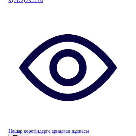
8 (7172) 23 57 00
Нашар көретіндерге арналған нұсқасы