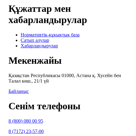
Құжаттар мен
хабарландырулар
Нормативтік-құқықтық база
Сатып алулар
Хабарландырулар
Мекенжайы
Қазақстан Республикасы 01000, Астана қ. Хусейн бен
Талал көш., 21/1 үй
Байланыс
Сенім телефоны
8 (800) 080 00 95
8 (7172) 23-57-00