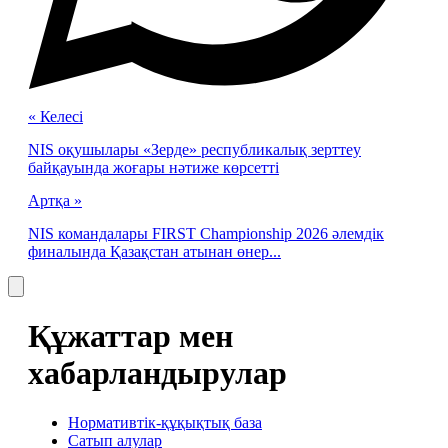
« Келесі
NIS оқушылары «Зерде» республикалық зерттеу
байқауында жоғары нәтиже көрсетті
Артқа »
NIS командалары FIRST Championship 2026 әлемдік
финалында Қазақстан атынан өнер...
Құжаттар мен
хабарландырулар
Нормативтік-құқықтық база
Сатып алулар