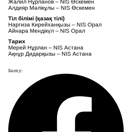
Жалил Нұрланов – NIS Өскемен
Алдияр Мәлікұлы – NIS Өскемен
Тіл білімі (қазақ тілі)
Наргиза Кирейханқызы – NIS Орал
Айнара Мендікүл – NIS Орал
Тарих
Мерей Нұрлан – NIS Астана
Ақнұр Дидарқызы – NIS Астана
Бөлісу: