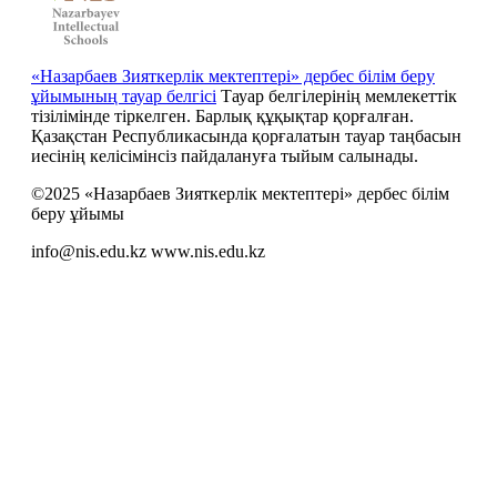
«Назарбаев Зияткерлік мектептері» дербес білім беру
ұйымының тауар белгісі
Тауар белгілерінің мемлекеттік
тізілімінде тіркелген. Барлық құқықтар қорғалған.
Қазақстан Республикасында қорғалатын тауар таңбасын
иесiнiң келiсiмiнсiз пайдалануға тыйым салынады.
©2025 «Назарбаев Зияткерлік мектептері» дербес білім
беру ұйымы
info@nis.edu.kz
www.nis.edu.kz