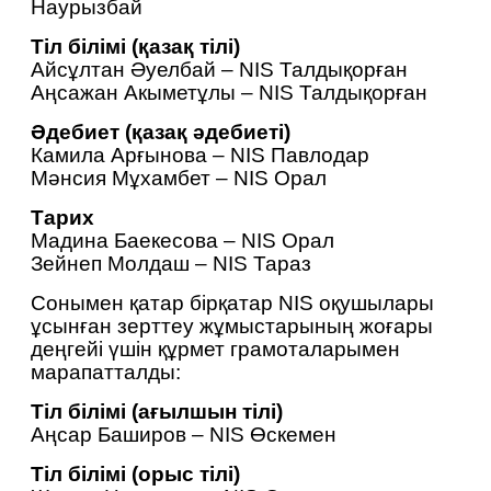
Наурызбай
Тіл білімі (қазақ тілі)
Айсұлтан Әуелбай – NIS Талдықорған
Аңсажан Акыметұлы – NIS Талдықорған
Әдебиет (қазақ әдебиеті)
Камила Арғынова – NIS Павлодар
Мәнсия Мұхамбет – NIS Орал
Тарих
Мадина Баекесова – NIS Орал
Зейнеп Молдаш – NIS Тараз
Сонымен қатар
бірқатар NIS оқушылары 
ұсынған зерттеу жұмыстарының жоғары 
деңгейі үшін құрмет грамоталарымен 
марапатталды:
Тіл білімі (ағылшын тілі)
А
ң
сар Баширов – NIS Өскемен
Тіл білімі (орыс тілі)