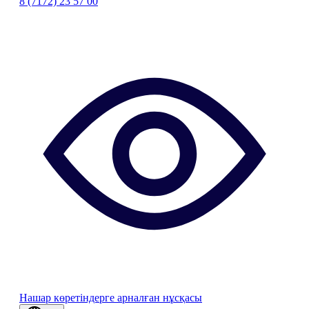
8 (7172) 23 57 00
Нашар көретіндерге арналған нұсқасы