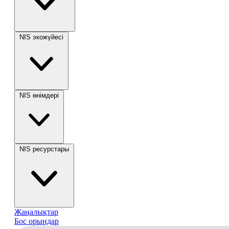
NIS экожүйесі
NIS өнімдері
NIS ресурстары
Жаңалықтар
Бос орындар