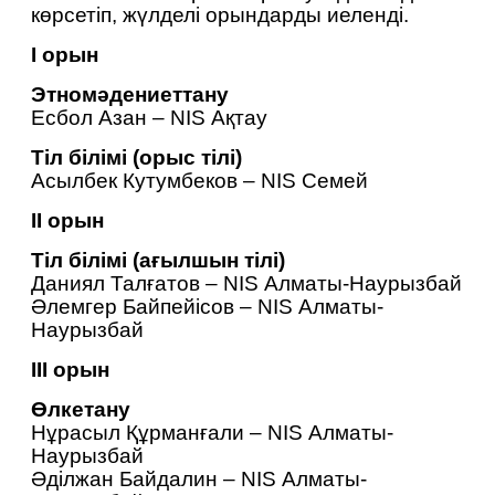
көрсетіп, жүлделі орындарды иеленді.
I орын
Этномәдениеттану
Есбол Азан – NIS Ақтау
Тіл білімі (орыс тілі)
Асылбек Кутумбеков – NIS Семей
II орын
Тіл білімі (ағылшын тілі)
Даниял Талғатов – NIS Алматы-Наурызбай
Әлемгер Байпейісов – NIS Алматы-
Наурызбай
III орын
Өлкетану
Нұрасыл Құрманғали – NIS Алматы-
Наурызбай
Әділжан Байдалин – NIS Алматы-