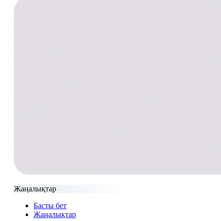
Жаңалықтар
Басты бет
Жаңалықтар