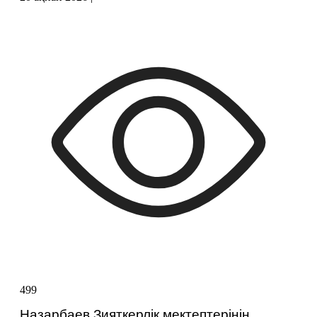
499
Назарбаев Зияткерлік мектептерінің 