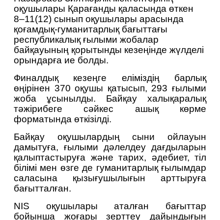
оқушылары Қарағанды қаласында өткен 
8–11(12) сынып оқушылар
ы арасында 
қоғамдық-гуманитарлық бағыттағы 
республикалық ғылыми жобалар 
байқауының қорытынды кезеңінде жүлделі 
орындарға ие болды.
Финалдық кезеңге еліміздің барлық 
өңірінен 370 оқушы қатысып, 293 ғылыми 
жоба ұсынылды. Байқау халықаралық 
тәжірибеге сәйкес ашық көрме 
форматында өткізілді.
Б
айқау оқушылардың сыни ойлауын 
дамытуға, ғылыми дәлелдеу дағдыларын 
қалыптастыруға және тарих, әдебиет, тіл 
білімі мен өзге де гуманитарлық ғылымдар 
саласына қызығушылығын арттыруға 
бағытталған.
NIS оқушылары аталған бағыт
тар
бойынша жоғары зерттеу дайындығын 