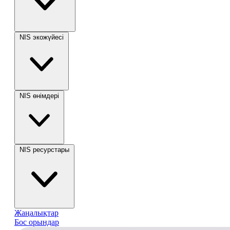
NIS экожүйесі
NIS өнімдері
NIS ресурстары
Жаңалықтар
Бос орындар