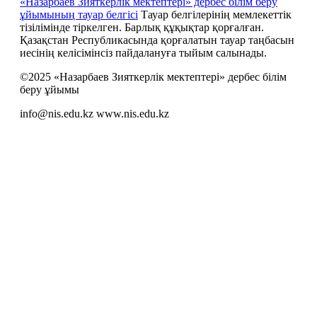
«Назарбаев Зияткерлік мектептері» дербес білім беру
ұйымының тауар белгісі
Тауар белгілерінің мемлекеттік
тізілімінде тіркелген. Барлық құқықтар қорғалған.
Қазақстан Республикасында қорғалатын тауар таңбасын
иесiнiң келiсiмiнсiз пайдалануға тыйым салынады.
©2025 «Назарбаев Зияткерлік мектептері» дербес білім
беру ұйымы
info@nis.edu.kz
www.nis.edu.kz