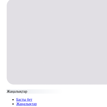
Жаңалықтар
Басты бет
Жаңалықтар