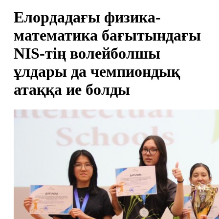
Елордадағы физика-
математика бағытындағы
NIS-тің волейболшы
ұлдары да чемпиондық
атаққа ие болды