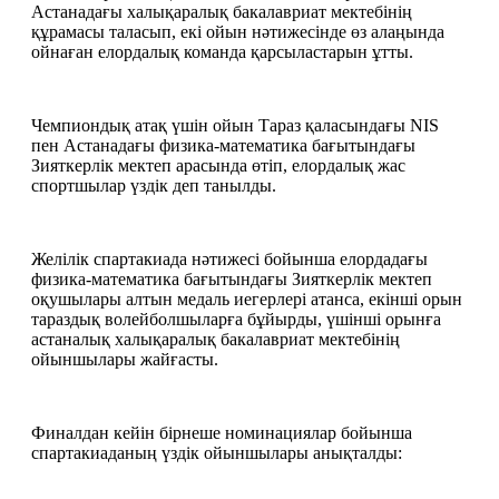
Астанадағы халықаралық бакалавриат мектебінің 
құрамасы таласып, екі ойын нәтижесінде өз алаңында 
ойнаған елордалық команда қарсыластарын ұтты.
Чемпиондық атақ үшін ойын Тараз қаласындағы NIS 
пен Астанадағы физика-математика бағытындағы 
Зияткерлік мектеп арасында өтіп, елордалық жас 
спортшылар үздік деп танылды.
Желілік спартакиада нәтижесі бойынша елордадағы 
физика-математика бағытындағы Зияткерлік мектеп 
оқушылары алтын медаль иегерлері атанса, екінші орын 
тараздық волейболшыларға бұйырды, үшінші орынға 
астаналық халықаралық бакалавриат мектебінің 
ойыншылары жайғасты.
Финалдан кейін бірнеше номинациялар бойынша 
спартакиаданың үздік ойыншылары анықталды: