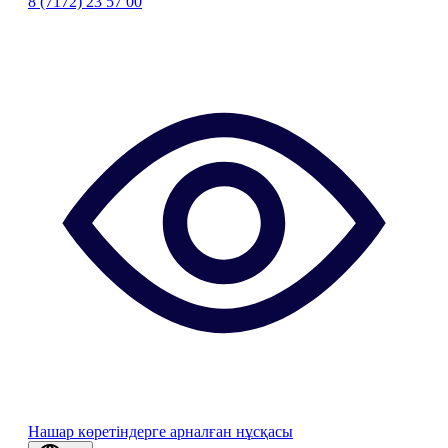
8 (7172) 23 57 00
Нашар көретіндерге арналған нұсқасы