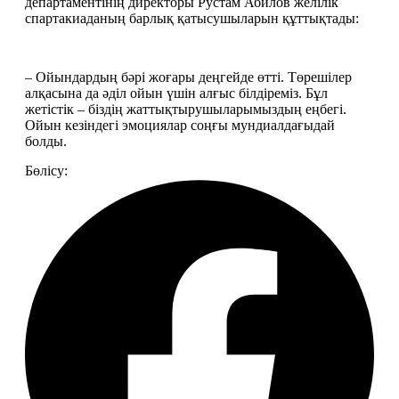
департаментінің директоры Рустам Абилов желілік 
спартакиаданың барлық қатысушыларын құттықтады:
– Ойындардың бәрі жоғары деңгейде өтті. Төрешілер 
алқасына да әділ ойын үшін алғыс білдіреміз. Бұл 
жетістік – біздің жаттықтырушыларымыздың еңбегі. 
Ойын кезіндегі эмоциялар соңғы мундиалдағыдай 
болды.
Бөлісу: