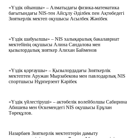
«Үздік ойыншы» – Алматыдағы физика-математика 
бағытындағы NIS-тен Айсұлу Әділбек пен Ақтөбедегі 
Зияткерлік мектеп оқушысы Асылбек Жәнібек
«Үздік шабуылшы» – NIS халықаралық бакалавриат 
мектебінің оқушысы Алина Сандалова мен 
қызылордалық зияткер Алихан Байменов
«Үздік қорғаушы» – Қызылордадағы Зияткерлік 
мектептен Аружан Мырзабекова мен павлодарлық NIS 
спортшысы Нұрперзент Кәрібек
«Үздік үйлестіруші» – актөбелік волейболшы Сабирина 
Абишева мен Өскемендегі NIS оқушысы Ерұлан 
Төреқұлов.
Назарбаев Зияткерлік мектептерін дамыту 