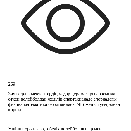
269
Зияткерлік мектептердің ұлдар құрамалары арасында 
өткен волейболдан желілік спартакиадада елордадағы 
физика-математика бағытындағы NIS жеңіс тұғырынан 
көрінді.
Үшінші орынға ақтөбелік волейболшылар мен 