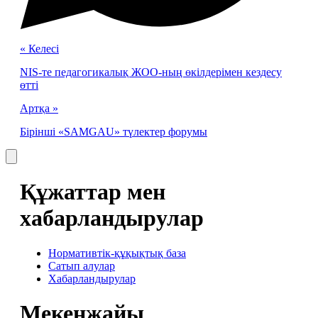
« Келесі
NIS-те педагогикалық ЖОО-ның өкілдерімен кездесу
өтті
Артқа »
Бірінші «SAMGAU» түлектер форумы
Құжаттар мен
хабарландырулар
Нормативтік-құқықтық база
Сатып алулар
Хабарландырулар
Мекенжайы