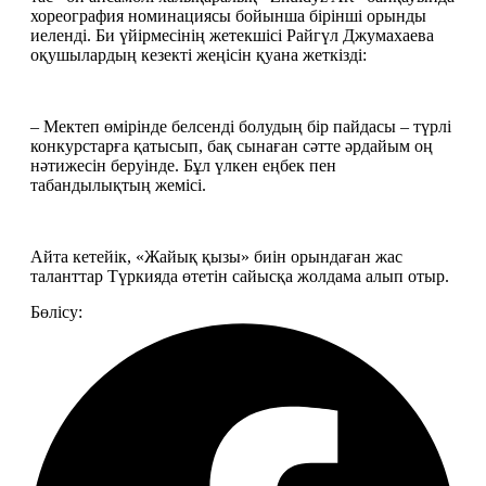
хореография номинациясы бойынша бірінші орынды 
иеленді. Би үйірмесінің жетекшісі Райгүл Джумахаева 
оқушылардың кезекті жеңісін қуана жеткізді: 
– Мектеп өмірінде белсенді болудың бір пайдасы – түрлі 
конкурстарға қатысып, бақ сынаған сәтте әрдайым оң 
нәтижесін беруінде. Бұл үлкен еңбек пен 
табандылықтың жемісі.
Айта кетейік, «Жайық қызы» биін орындаған жас 
таланттар Түркияда өтетін сайысқа жолдама алып отыр.
Бөлісу: