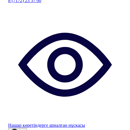
8 (7172) 23 57 00
Нашар көретіндерге арналған нұсқасы