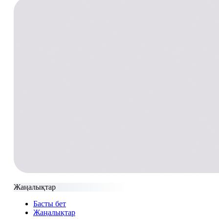
Жаңалықтар
Басты бет
Жаңалықтар