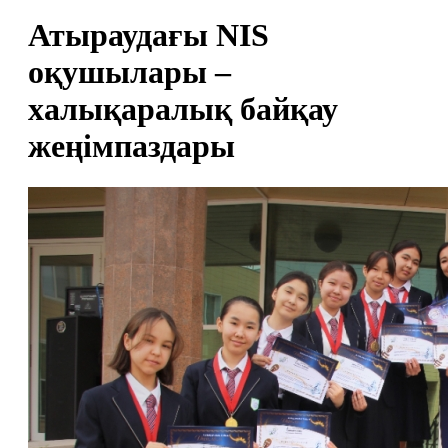
Атыраудағы NIS
оқушылары –
халықаралық байқау
жеңімпаздары