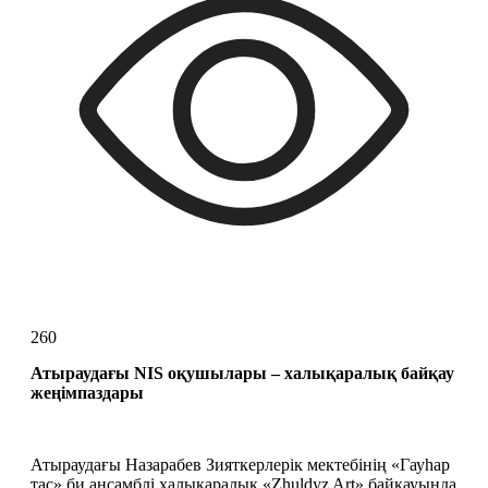
260
Атыраудағы NIS оқушылары – халықаралық байқау 
жеңімпаздары
Атыраудағы Назарабев Зияткерлерік мектебінің «Гауһар 
тас» би ансамблі халықаралық «Zhuldyz Art» байқауында 