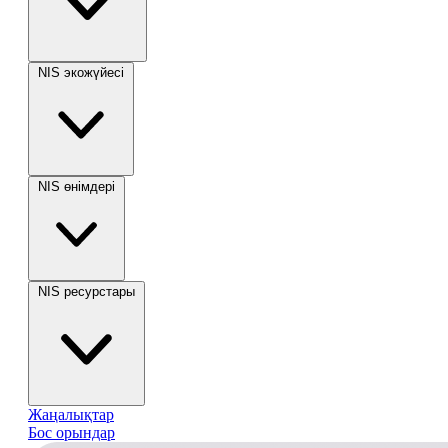
NIS экожүйесі
NIS өнімдері
NIS ресурстары
Жаңалықтар
Бос орындар