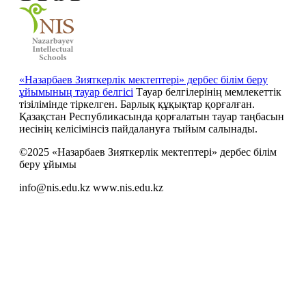
«Назарбаев Зияткерлік мектептері» дербес білім беру
ұйымының тауар белгісі
Тауар белгілерінің мемлекеттік
тізілімінде тіркелген. Барлық құқықтар қорғалған.
Қазақстан Республикасында қорғалатын тауар таңбасын
иесiнiң келiсiмiнсiз пайдалануға тыйым салынады.
©2025 «Назарбаев Зияткерлік мектептері» дербес білім
беру ұйымы
info@nis.edu.kz
www.nis.edu.kz