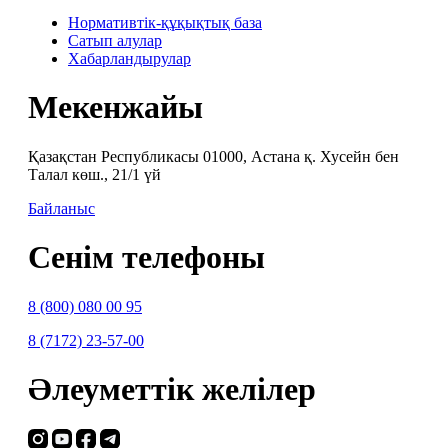
Нормативтік-құқықтық база
Сатып алулар
Хабарландырулар
Мекенжайы
Қазақстан Республикасы 01000, Астана қ. Хусейн бен
Талал көш., 21/1 үй
Байланыс
Сенім телефоны
8 (800) 080 00 95
8 (7172) 23-57-00
Әлеуметтік желілер