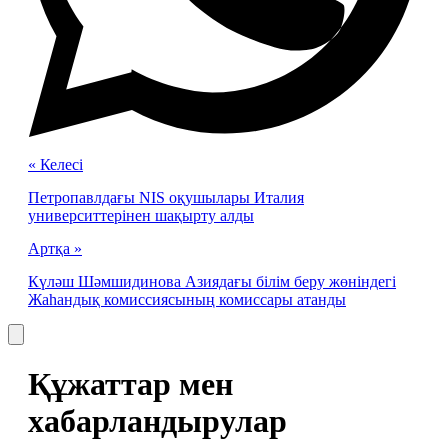
« Келесі
Петропавлдағы NIS оқушылары Италия
университтерінен шақырту алды
Артқа »
Күләш Шәмшидинова Азиядағы білім беру жөніндегі
Жаһандық комиссиясының комиссары атанды
Құжаттар мен
хабарландырулар