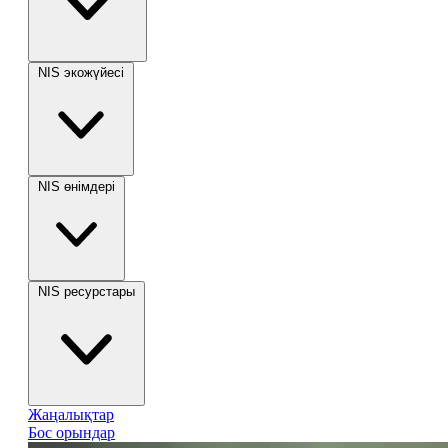
NIS экожүйесі
NIS өнімдері
NIS ресурстары
Жаңалықтар
Бос орындар