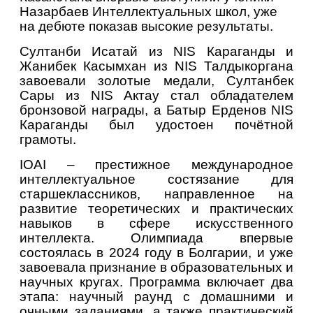
Назарбаев Интеллектуальных школ, уже 
на дебюте показав высокие результаты.
Султанби Исатай из NIS Караганды и 
Жанибек Касымхан из NIS Талдыкоргана 
завоевали золотые медали, Султанбек 
Сары из NIS Актау стал обладателем 
бронзовой награды, а Батыр Ерденов NIS 
Караганды был удостоен почётной 
грамоты.
IOAI – престижное международное 
интеллектуальное состязание для 
старшеклассников, направленное на 
развитие теоретических и практических 
навыков в сфере искусственного 
интеллекта. Олимпиада впервые 
состоялась в 2024 году в Болгарии, и уже 
завоевала признание в образовательных и 
научных кругах. Программа включает два 
этапа: научный раунд с домашними и 
очными заданиями, а также практический 