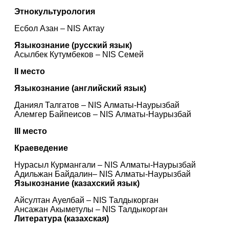
Этнокультурология
Есбол Азан – NIS Актау
Языкознание (русский язык)
Асылбек Кутумбеков – NIS Семей
II место
Языкознание (английский язык)
Даниял Талгатов – NIS Алматы-Наурызбай
Алемгер Байпеисов – NIS Алматы-Наурызбай
III место
Краеведение
Нурасыл Курмангали – NIS Алматы-Наурызбай
Адильжан Байдалин– NIS Алматы-Наурызбай
Языкознание (казахский язык)
Айсултан Ауелбай – NIS Талдыкорган
Ансажан Акыметулы – NIS Талдыкорган
Литература (казахская)