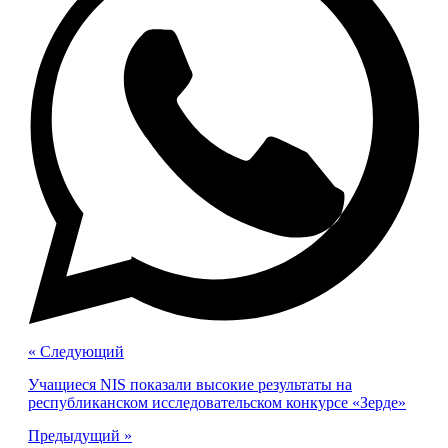
« Cледующий
Учащиеся NIS показали высокие результаты на
республиканском исследовательском конкурсе «Зерде»
Предыдущий »