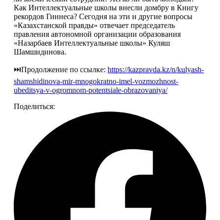
Как Интеллектуальные школы внесли домбру в Книгу 
рекордов Гиннеса? Сегодня на эти и другие вопросы 
«Казахстанской правды» отвечает председатель 
правления автономной организации образования 
«Назарбаев Интеллектуальные школы» Куляш 
Шамшидинова.
⏭️Продолжение по ссылке: 
https://kazpravda.kz/n/kulyash-
shamshidinova-mir-mnogokratno-imel-vozmozhnost-
ubeditsya-v-ogromnom-potentsiale-obrazovaniya/
Поделиться: