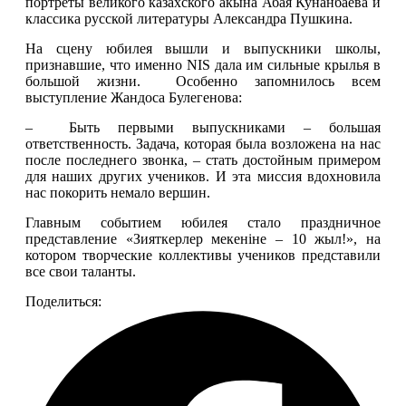
портреты великого казахского акына Абая Кунанбаева и 
классика русской литературы Александра Пушкина.
На сцену юбилея вышли и выпускники школы, 
признавшие, что именно NIS дала им сильные крылья в 
большой жизни.  Особенно запомнилось всем 
выступление Жандоса Булегенова:
–  Быть первыми выпускниками – большая 
ответственность. Задача, которая была возложена на нас 
после последнего звонка, – стать достойным примером 
для наших других учеников. И эта миссия вдохновила 
нас покорить немало вершин.
Главным событием юбилея стало праздничное 
представление «Зияткерлер мекеніне – 10 жыл!», на 
котором творческие коллективы учеников представили 
все свои таланты.
Поделиться: