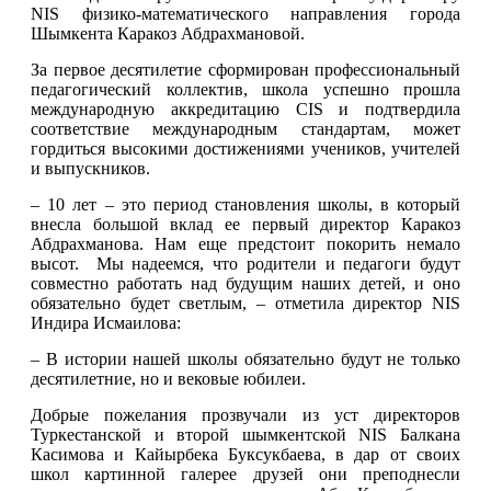
NIS физико-математического направления города 
Шымкента Каракоз Абдрахмановой.
За первое десятилетие сформирован профессиональный 
педагогический коллектив, школа успешно прошла 
международную аккредитацию CIS и подтвердила 
соответствие международным стандартам, может 
гордиться высокими достижениями учеников, учителей 
и выпускников.
– 10 лет – это период становления школы, в который 
внесла большой вклад ее первый директор Каракоз 
Абдрахманова. Нам еще предстоит покорить немало 
высот.  Мы надеемся, что родители и педагоги будут 
совместно работать над будущим наших детей, и оно 
обязательно будет светлым, – отметила директор NIS 
Индира Исмаилова:
– В истории нашей школы обязательно будут не только 
десятилетние, но и вековые юбилеи.
Добрые пожелания прозвучали из уст директоров 
Туркестанской и второй шымкентской NIS Балкана 
Касимова и Кайырбека Буксукбаева, в дар от своих 
школ картинной галерее друзей они преподнесли 