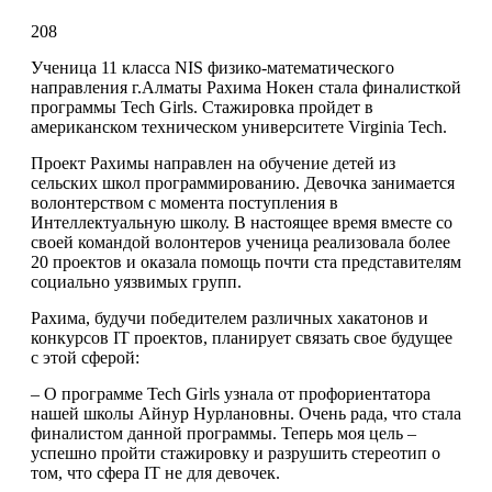
208
Ученица 11 класса NIS физико-математического 
направления г.Алматы Рахима Нокен стала финалисткой 
программы Tech Girls. Стажировка пройдет в 
американском техническом университете Virginia Tech.
Проект Рахимы направлен на обучение детей из 
сельских школ программированию. Девочка занимается 
волонтерством с момента поступления в 
Интеллектуальную школу. В настоящее время вместе со 
своей командой волонтеров ученица реализовала более 
20 проектов и оказала помощь почти ста представителям 
социально уязвимых групп. 
Рахима, будучи победителем различных хакатонов и 
конкурсов IT проектов, планирует связать свое будущее 
с этой сферой: 
– О программе Tech Girls узнала от профориентатора 
нашей школы Айнур Нурлановны. Очень рада, что стала 
финалистом данной программы. Теперь моя цель – 
успешно пройти стажировку и разрушить стереотип о 
том, что сфера IT не для девочек.