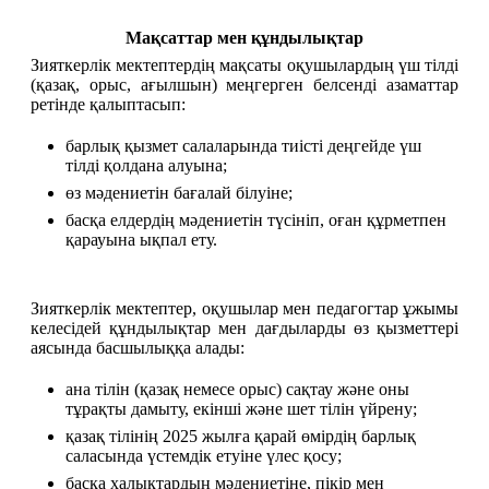
Мақсаттар мен құндылықтар
Зияткерлік мектептердің мақсаты оқушылардың үш тілді 
(қазақ, орыс, ағылшын) меңгерген белсенді азаматтар 
ретінде қалыптасып:
барлық қызмет салаларында тиісті деңгейде үш 
тілді қолдана алуына;
өз мәдениетін бағалай білуіне;
басқа елдердің мәдениетін түсініп, оған құрметпен 
қарауына ықпал ету.
Зияткерлік мектептер, оқушылар мен педагогтар ұжымы 
келесідей құндылықтар мен дағдыларды өз қызметтері 
аясында басшылыққа алады:
ана тілін (қазақ немесе орыс) сақтау және оны 
тұрақты дамыту, екінші және шет тілін үйрену;
қазақ тілінің 2025 жылға қарай өмірдің барлық 
саласында үстемдік етуіне үлес қосу;
басқа халықтардың мәдениетіне, пікір мен 