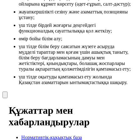
ойларына құрмет көрсету (әдет-ғұрып, салт-дәстүр);
жауапкершілікті сезіну және азаматтық позицияны 
ұстану;
үш тілде бірдей жоғарғы деңгейдегі 
функционалдық сауаттылыққа қол жеткізу;
өмір бойы білім алу;
үш тілде білім беру саясатын жүзеге асыруда 
мүдделі тараптар мен қоғам үшін ашықтық таныту, 
білім беру бағдарламасының дамуы мен 
жетістіктері, қиындықтары, болашақ жоспарлары 
туралы ақпараттың қолжетімділігін қамтамасыз ету;
үш тілде оқытуды қамтамасыз ету жолында 
Қазақстан азаматтарын ынтымақтастыққа шақыру.
Құжаттар мен
хабарландырулар
Нормативтік-құқықтық база