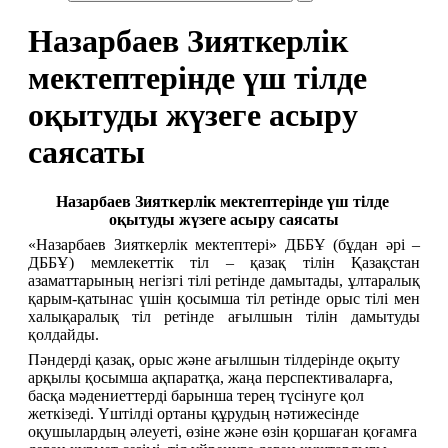
Назарбаев Зияткерлік
мектептерінде үш тілде
оқытуды жүзеге асыру
саясаты
Назарбаев Зияткерлік мектептерінде үш тілде 
оқытуды жүзеге асыру саясаты
«Назарбаев Зияткерлік мектептері» ДББҰ (бұдан әрі – 
ДББҰ) мемлекеттік тіл – қазақ тілін Қазақстан 
азаматтарының негізгі тілі ретінде дамытады, ұлтаралық 
қарым-қатынас үшін қосымша тіл ретінде орыс тілі мен 
халықаралық тіл ретінде ағылшын тілін дамытуды 
қолдайды.
Пәндерді қазақ, орыс және ағылшын тілдерінде оқыту 
арқылы қосымша ақпаратқа, жаңа перспективаларға, 
басқа мәдениеттерді барынша терең түсінуге қол 
жеткізеді. Үштілді ортаны құрудың нәтижесінде 
оқушылардың әлеуеті, өзіне және өзін қоршаған қоғамға 