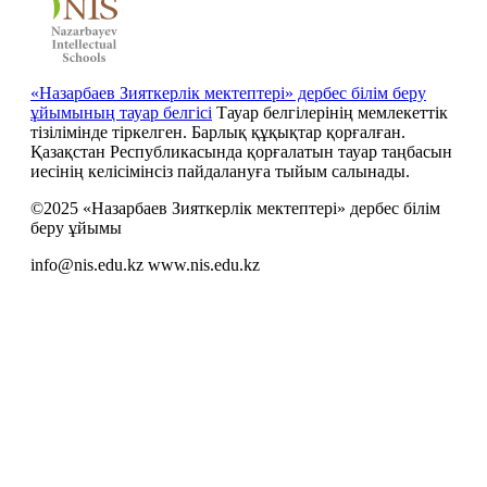
«Назарбаев Зияткерлік мектептері» дербес білім беру
ұйымының тауар белгісі
Тауар белгілерінің мемлекеттік
тізілімінде тіркелген. Барлық құқықтар қорғалған.
Қазақстан Республикасында қорғалатын тауар таңбасын
иесiнiң келiсiмiнсiз пайдалануға тыйым салынады.
©2025 «Назарбаев Зияткерлік мектептері» дербес білім
беру ұйымы
info@nis.edu.kz
www.nis.edu.kz