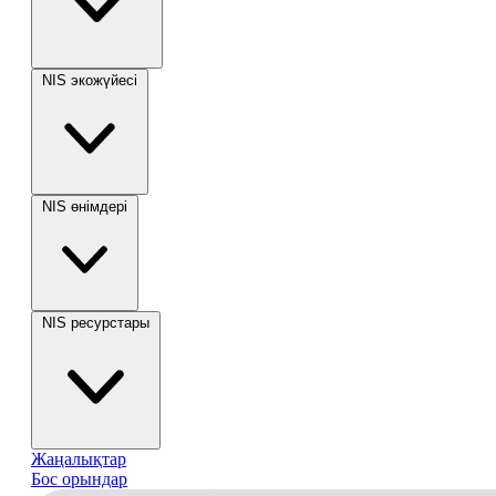
NIS экожүйесі
NIS өнімдері
NIS ресурстары
Жаңалықтар
Бос орындар