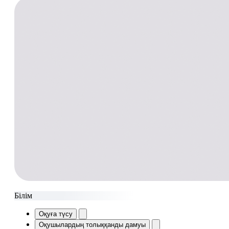
Білім
Оқуға түсу
Оқушылардың толыққанды дамуы