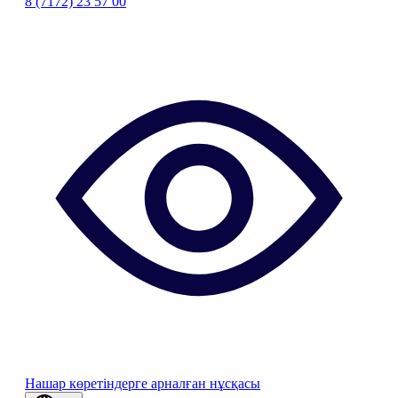
8 (7172) 23 57 00
Нашар көретіндерге арналған нұсқасы