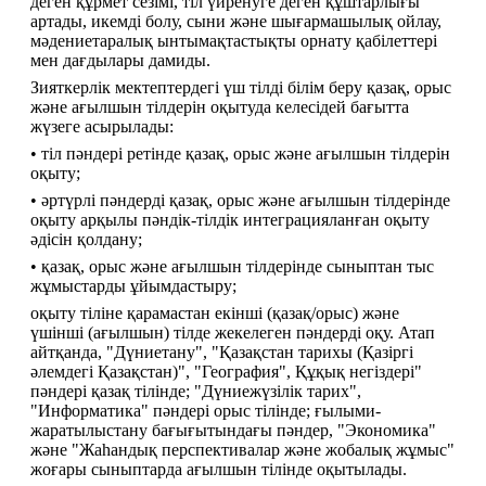
деген құрмет сезімі, тіл үйренуге деген құштарлығы 
артады, икемді болу, сыни және шығармашылық ойлау, 
мәдениетаралық ынтымақтастықты орнату қабілеттері 
мен дағдылары дамиды.
Зияткерлік мектептердегі үш тілді білім беру қазақ, орыс 
және ағылшын тілдерін оқытуда келесідей бағытта 
жүзеге асырылады:
• тіл пәндері ретінде қазақ, орыс және ағылшын тілдерін 
оқыту;
• әртүрлі пәндерді қазақ, орыс және ағылшын тілдерінде 
оқыту арқылы пәндік-тілдік интеграцияланған оқыту 
әдісін қолдану;
• қазақ, орыс және ағылшын тілдерінде сыныптан тыс 
жұмыстарды ұйымдастыру;
оқыту тіліне қарамастан екінші (қазақ/орыс) және 
үшінші (ағылшын) тілде жекелеген пәндерді оқу. Атап 
айтқанда, "Дүниетану", "Қазақстан тарихы (Қазіргі 
әлемдегі Қазақстан)", "География", Құқық негіздері" 
пәндері қазақ тілінде; "Дүниежүзілік тарих", 
"Информатика" пәндері орыс тілінде; ғылыми-
жаратылыстану бағығытындағы пәндер, "Экономика" 
және "Жаһандық перспективалар және жобалық жұмыс" 
жоғары сыныптарда ағылшын тілінде оқытылады.